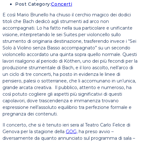
Post Category:
Concerti
E così Mario Brunello ha chiuso il cerchio magico dei dodici
titoli che Bach dedicò agli strumenti ad arco non
accompagnati. Lo ha fatto nella sua particolare e unificante
visione, interpretando le sei Suites per violoncello sullo
strumento di originaria destinazione, trasferendo invece i “Sei
Solo à Violino senza Basso accompagnato” su un secondo
violoncello accordato una quinta sopra quello normale. Questi
lavori risalgono al periodo di Köthen, uno dei più fecondi per la
produzione strumentale di Bach, e il loro ascolto, nell’arco di
un ciclo di tre concerti, ha posto in evidenza le linee di
pensiero, palesi o sotterranee, che li accomunano in un’unica,
grande arcata creativa. Il pubblico, attento e numeroso, ha
così potuto cogliere gli aspetti più significativi di questi
capolavori, dove trascendenza e immanenza trovano
espressione nell’assoluto equilibrio tra perfezione formale e
pregnanza dei contenuti.
Il concerto, che si è tenuto ieri sera al Teatro Carlo Felice di
Genova per la stagione della
GOG,
ha preso avvio –
diversamente da quanto annunciato sul programma di sala –