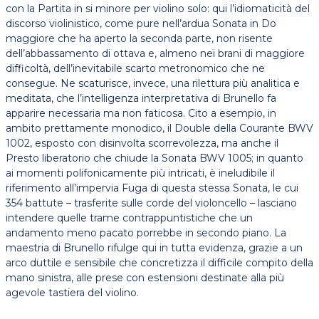
con la Partita in si minore per violino solo: qui l’idiomaticità del
discorso violinistico, come pure nell’ardua Sonata in Do
maggiore che ha aperto la seconda parte, non risente
dell’abbassamento di ottava e, almeno nei brani di maggiore
difficoltà, dell’inevitabile scarto metronomico che ne
consegue. Ne scaturisce, invece, una rilettura più analitica e
meditata, che l’intelligenza interpretativa di Brunello fa
apparire necessaria ma non faticosa. Cito a esempio, in
ambito prettamente monodico, il Double della Courante BWV
1002, esposto con disinvolta scorrevolezza, ma anche il
Presto liberatorio che chiude la Sonata BWV 1005; in quanto
ai momenti polifonicamente più intricati, è ineludibile il
riferimento all’impervia Fuga di questa stessa Sonata, le cui
354 battute – trasferite sulle corde del violoncello – lasciano
intendere quelle trame contrappuntistiche che un
andamento meno pacato porrebbe in secondo piano. La
maestria di Brunello rifulge qui in tutta evidenza, grazie a un
arco duttile e sensibile che concretizza il difficile compito della
mano sinistra, alle prese con estensioni destinate alla più
agevole tastiera del violino.