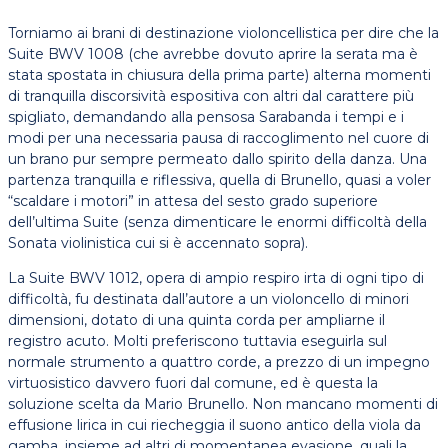
Torniamo ai brani di destinazione violoncellistica per dire che la
Suite BWV 1008 (che avrebbe dovuto aprire la serata ma è
stata spostata in chiusura della prima parte) alterna momenti
di tranquilla discorsività espositiva con altri dal carattere più
spigliato, demandando alla pensosa Sarabanda i tempi e i
modi per una necessaria pausa di raccoglimento nel cuore di
un brano pur sempre permeato dallo spirito della danza. Una
partenza tranquilla e riflessiva, quella di Brunello, quasi a voler
“scaldare i motori” in attesa del sesto grado superiore
dell’ultima Suite (senza dimenticare le enormi difficoltà della
Sonata violinistica cui si è accennato sopra).
La Suite BWV 1012, opera di ampio respiro irta di ogni tipo di
difficoltà, fu destinata dall’autore a un violoncello di minori
dimensioni, dotato di una quinta corda per ampliarne il
registro acuto. Molti preferiscono tuttavia eseguirla sul
normale strumento a quattro corde, a prezzo di un impegno
virtuosistico davvero fuori dal comune, ed è questa la
soluzione scelta da Mario Brunello. Non mancano momenti di
effusione lirica in cui riecheggia il suono antico della viola da
gamba, insieme ad altri di momentanea evasione, quali la