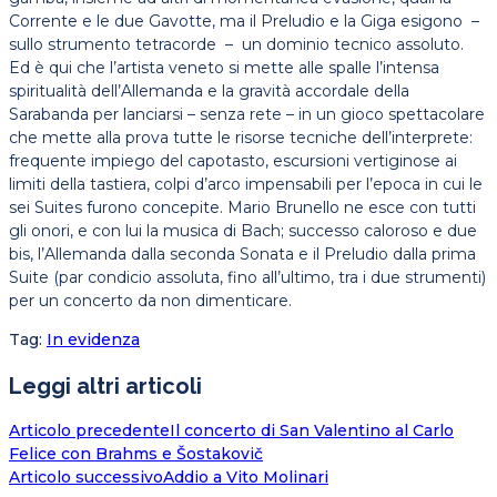
Corrente e le due Gavotte, ma il Preludio e la Giga esigono –
sullo strumento tetracorde – un dominio tecnico assoluto.
Ed è qui che l’artista veneto si mette alle spalle l’intensa
spiritualità dell’Allemanda e la gravità accordale della
Sarabanda per lanciarsi – senza rete – in un gioco spettacolare
che mette alla prova tutte le risorse tecniche dell’interprete:
frequente impiego del capotasto, escursioni vertiginose ai
limiti della tastiera, colpi d’arco impensabili per l’epoca in cui le
sei Suites furono concepite. Mario Brunello ne esce con tutti
gli onori, e con lui la musica di Bach; successo caloroso e due
bis, l’Allemanda dalla seconda Sonata e il Preludio dalla prima
Suite (par condicio assoluta, fino all’ultimo, tra i due strumenti)
per un concerto da non dimenticare.
Tag
:
In evidenza
Leggi altri articoli
Articolo precedente
Il concerto di San Valentino al Carlo
Felice con Brahms e Šostakovič
Articolo successivo
Addio a Vito Molinari