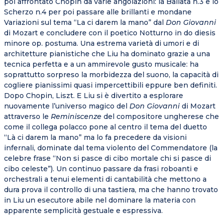
poi affrontato Chopin da varie angolazioni: la Ballata n.3 e lo
Scherzo n.4 per poi passare alle brillanti e mondane
Variazioni sul tema “La ci darem la mano” dal
Don Giovanni
di Mozart e concludere con il poetico Notturno in do diesis
minore op. postuma. Una estrema varietà di umori e di
architetture pianistiche che Liu ha dominato grazie a una
tecnica perfetta e a un ammirevole gusto musicale: ha
soprattutto sorpreso la morbidezza del suono, la capacità di
cogliere pianissimi quasi impercettibili eppure ben definiti.
Dopo Chopin, Liszt. E Liu si è divertito a esplorare
nuovamente l’universo magico del
Don Giovanni
di Mozart
attraverso le
Reminiscenze
del compositore ungherese che
come il collega polacco pone al centro il tema del duetto
“Là ci darem la mano” ma lo fa precedere da visioni
infernali, dominate dal tema violento del Commendatore (la
celebre frase “Non si pasce di cibo mortale chi si pasce di
cibo celeste”). Un continuo passare da frasi roboanti e
orchestrali a tenui elementi di cantabilità che mettono a
dura prova il controllo di una tastiera, ma che hanno trovato
in Liu un esecutore abile nel dominare la materia con
apparente semplicità gestuale e espressiva.