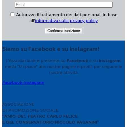
Autorizzo il trattamento dei dati personali in base
all'
informativa sulla privacy policy
Siamo su Facebook e su Instagram!
L’Associazione è presente su
Facebook
e su
Instagram
:
metti “Mi piace” alle nostre pagine e profili per seguire le
nostre attività.
Facebook
Instagram
ASSOCIAZIONE
DI PROMOZIONE SOCIALE
“AMICI DEL TEATRO CARLO FELICE
E DEL CONSERVATORIO NICCOLÒ PAGANINI”