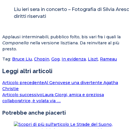
Liu ieri sera in concerto – Fotografia di Silvia Aresca
diritti riservati
Applausi interminabili, pubblico folto, bis vari fra i quali la
Campanella
nella versione lisztiana. Da reinvitare al più
presto.
Tag
:
Bruce Liu
,
Chopin
,
Gog
,
In evidenza
,
Liszt
,
Rameau
Leggi altri articoli
Articolo precedente
Al Genovese una divertente Agatha
Christie
Articolo successivo
Laura Giorgi, amica e preziosa
collaboratrice, è volata via ….
Potrebbe anche piacerti