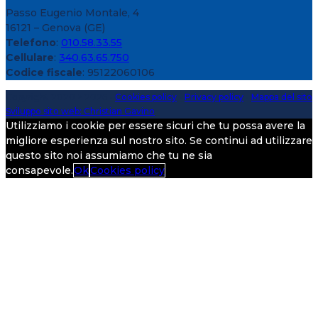
Passo Eugenio Montale, 4
16121 – Genova (GE)
Telefono
:
010.58.33.55
Cellulare
:
340.63.65.750
Codice fiscale
: 95122060106
Copyright 2020 > 2026 -
Cookies policy
-
Privacy policy
-
Mappa del sito
Sviluppo sito web: Christian Gavino
Utilizziamo i cookie per essere sicuri che tu possa avere la
migliore esperienza sul nostro sito. Se continui ad utilizzare
questo sito noi assumiamo che tu ne sia
consapevole.
Ok
Cookies policy