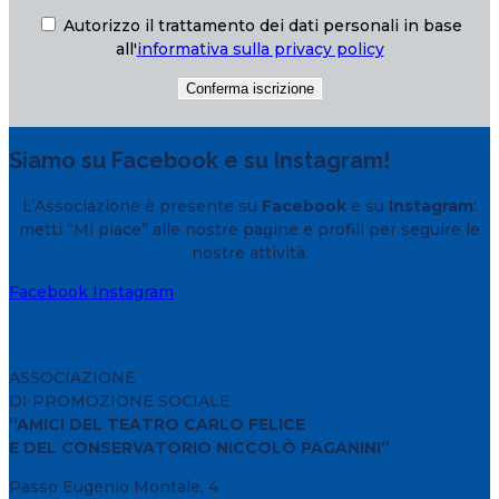
Autorizzo il trattamento dei dati personali in base
all'
informativa sulla privacy policy
Siamo su Facebook e su Instagram!
L’Associazione è presente su
Facebook
e su
Instagram
:
metti “Mi piace” alle nostre pagine e profili per seguire le
nostre attività.
Facebook
Instagram
ASSOCIAZIONE
DI PROMOZIONE SOCIALE
“AMICI DEL TEATRO CARLO FELICE
E DEL CONSERVATORIO NICCOLÒ PAGANINI”
Passo Eugenio Montale, 4