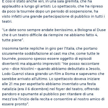
E così è stato anche ieri, in una sala gremita, che ha
applaudito a lungo gli artisti. Lo spettacolo, che ha ripreso
da poco la tournée dopo un periodo di sospensione, ha
visto infatti una grande partecipazione di pubblico in tutti i
teatri.
“Le date sono sempre andate benissimo, a Bologna al Duse
che è un teatro difficile da riempire ne abbiamo fatto 4,
tutte piene”.
Insomma tante repliche in giro per l’Italia, che portano
sicuramente soddisfazione al cast ma che, come tutte le
tournée, possono spesso essere oggetto di episodi
divertenti ma alquanto imprevisti: “Ne posso raccontare
uno – dice Nicolini – quando abbiamo debuttato a Jesolo,
Lodo Guenzi stava girando un film a Roma e sapevamo che
sarebbe arrivato all’ultimo. Lo spettacolo doveva iniziare
alle 21 ma per aspettarlo abbiamo inventato una festa
natalizia (era il 6 dicembre) nel foyer del teatro, offrendo
pandoro e spumante al pubblico per ritardare di una
mezz’ora l’inizio della recita e consentire al nostro amico di
essere pronto”.