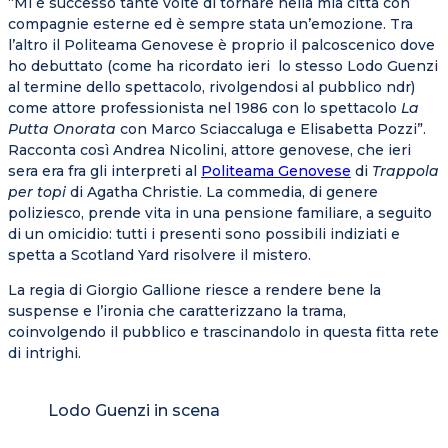
“Mi è successo tante volte di tornare nella mia città con
compagnie esterne ed è sempre stata un’emozione. Tra
l’altro il Politeama Genovese è proprio il palcoscenico dove
ho debuttato (come ha ricordato ieri lo stesso Lodo Guenzi
al termine dello spettacolo, rivolgendosi al pubblico ndr)
come attore professionista nel 1986 con lo spettacolo
La
Putta Onorata
con Marco Sciaccaluga e Elisabetta Pozzi”.
Racconta così Andrea Nicolini, attore genovese, che ieri
sera era fra gli interpreti al
Politeama Genovese
di
Trappola
per topi
di Agatha Christie. La commedia, di genere
poliziesco, prende vita in una pensione familiare, a seguito
di un omicidio: tutti i presenti sono possibili indiziati e
spetta a Scotland Yard risolvere il mistero.
La regia di Giorgio Gallione riesce a rendere bene la
suspense e l’ironia che caratterizzano la trama,
coinvolgendo il pubblico e trascinandolo in questa fitta rete
di intrighi.
Lodo Guenzi in scena