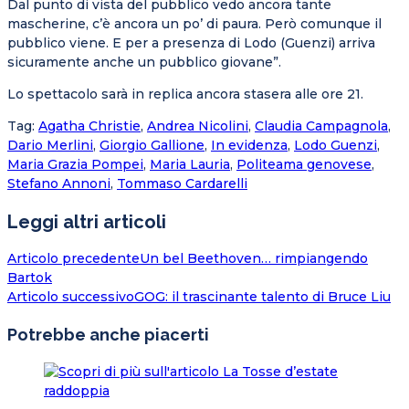
Dal punto di vista del pubblico vedo ancora tante
mascherine, c’è ancora un po’ di paura. Però comunque il
pubblico viene. E per a presenza di Lodo (Guenzi) arriva
sicuramente anche un pubblico giovane”.
Lo spettacolo sarà in replica ancora stasera alle ore 21.
Tag
:
Agatha Christie
,
Andrea Nicolini
,
Claudia Campagnola
,
Dario Merlini
,
Giorgio Gallione
,
In evidenza
,
Lodo Guenzi
,
Maria Grazia Pompei
,
Maria Lauria
,
Politeama genovese
,
Stefano Annoni
,
Tommaso Cardarelli
Leggi altri articoli
Articolo precedente
Un bel Beethoven… rimpiangendo
Bartok
Articolo successivo
GOG: il trascinante talento di Bruce Liu
Potrebbe anche piacerti