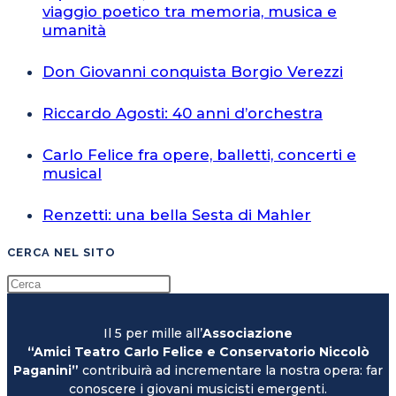
viaggio poetico tra memoria, musica e
umanità
Don Giovanni conquista Borgio Verezzi
Riccardo Agosti: 40 anni d’orchestra
Carlo Felice fra opere, balletti, concerti e
musical
Renzetti: una bella Sesta di Mahler
CERCA NEL SITO
Il 5 per mille all’
Associazione
“Amici Teatro Carlo Felice e Conservatorio Niccolò
Paganini”
contribuirà ad incrementare la nostra opera: far
conoscere i giovani musicisti emergenti.