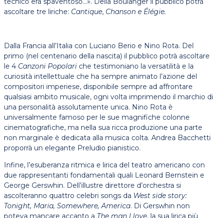
tecnico era spaventoso…». Della Boulanger il pubblico potrà
ascoltare tre liriche:
Cantique
,
Chanson e Élégie.
Dalla Francia all’Italia con Luciano Berio e Nino Rota. Del
primo (nel centenario della nascita) il pubblico potrà ascoltare
le 4
Canzoni Popolari
che testimoniano la versatilità e la
curiosità intellettuale che ha sempre animato l’azione del
compositori imperiese, disponibile sempre ad affrontare
qualsiasi ambito musicale, ogni volta imprimendo il marchio di
una personalità assolutamente unica. Nino Rota è
universalmente famoso per le sue magnifiche colonne
cinematografiche, ma nella sua ricca produzione una parte
non marginale è dedicata alla musica colta. Andrea Bacchetti
proporrà un elegante Preludio pianistico.
Infine, l’esuberanza ritmica e lirica del teatro americano con
due rappresentanti fondamentali quali Leonard Bernstein e
George Gerswhin. Dell’illustre direttore d’orchestra si
ascolteranno quattro celebri songs da
West side story:
Tonight, Maria, Somewhere, America
. Di Gerswhin non
poteva mancare accanto a
The man I love
, la sua lirica più