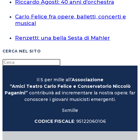
Riccardo Agosti: 40 anni d’orchestra
Carlo Felice fra opere, balletti, concerti e
musical
Renzetti: una bella Sesta di Mahler
CERCA NEL SITO
Il 5 per mille all’
Associazione
“Amici Teatro Carlo Felice e Conservatorio Niccolò
Paganini”
contribuirà ad incrementare la nostra opera: far
conoscere i giovani musicisti emergenti.
5xmille
CODICE FISCALE
: 95122060106