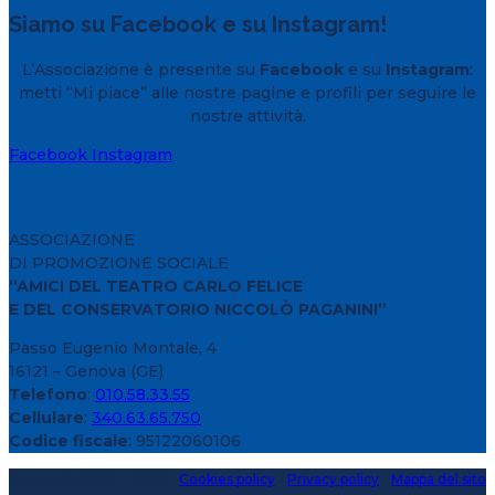
Siamo su Facebook e su Instagram!
L’Associazione è presente su
Facebook
e su
Instagram
:
metti “Mi piace” alle nostre pagine e profili per seguire le
nostre attività.
Facebook
Instagram
ASSOCIAZIONE
DI PROMOZIONE SOCIALE
“AMICI DEL TEATRO CARLO FELICE
E DEL CONSERVATORIO NICCOLÒ PAGANINI”
Passo Eugenio Montale, 4
16121 – Genova (GE)
Telefono
:
010.58.33.55
Cellulare
:
340.63.65.750
Codice fiscale
: 95122060106
Copyright 2020 > 2026 -
Cookies policy
-
Privacy policy
-
Mappa del sito