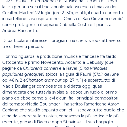
Il 62° Festival Internazionale di Musica da Camera di Cervo
lascia per una sera il tradizionale palcoscenico di piazza dei
Corallini. Martedì 22 luglio (ore 21,30), infatti, il quarto concerto
in cartellone sarà ospitato nella Chiesa di San Giovanni e vedrà
come protagonisti il soprano Gabriella Costa e il pianista
Andrea Bacchetti.
Di particolare interesse il programma che si snoda attraverso
tre differenti percorsi.
Il primo riguarda la produzione musicale francese fra tardo
Ottocento e primo Novecento. Accanto a Debussy (due
pagine da
Children’s corner
) e a Ravel (
Cinq Mélodies
populaires grecques)
spicca la figura di Fauré (
Clair de lune
op. 46 n. 2 e
Chanson d’amour
op. 27 n. 1) e soprattutto di
Nadia Boulanger compositrice e didatta oggi quasi
dimenticata che tuttavia svolse all’epoca un ruolo di primo
piano ed ebbe come allievi alcuni fra i principali compositori
del tempo: «Nadia Boulanger – ha scritto l’americano Aaron
Copland che studiò appunto con lei – sapeva tutto quello che
c’era da sapere sulla musica, conosceva la più antica e la più
recente, prima di Bach e dopo Stravinskij. Il suo bagaglio