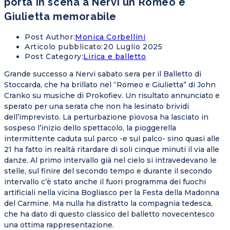
porta in scena a Nervi un Romeo e
Giulietta memorabile
Post Author:
Monica Corbellini
Articolo pubblicato:
20 Luglio 2025
Post Category:
Lirica e balletto
Grande successo a Nervi sabato sera per il Balletto di
Stoccarda, che ha brillato nel “Romeo e Giulietta” di John
Cranko su musiche di Prokofiev. Un risultato annunciato e
sperato per una serata che non ha lesinato brividi
dell’imprevisto. La perturbazione piovosa ha lasciato in
sospeso l’inizio dello spettacolo, la pioggerella
intermittente caduta sul parco -e sul palco- sino quasi alle
21 ha fatto in realtà ritardare di soli cinque minuti il via alle
danze. Al primo intervallo già nel cielo si intravedevano le
stelle, sul finire del secondo tempo e durante il secondo
intervallo c’è stato anche il fuori programma dei fuochi
artificiali nella vicina Bogliasco per la Festa della Madonna
del Carmine. Ma nulla ha distratto la compagnia tedesca,
che ha dato di questo classico del balletto novecentesco
una ottima rappresentazione.