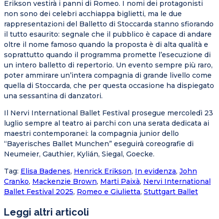
Erikson vestirà i panni di Romeo. I nomi dei protagonisti
non sono dei celebri acchiappa biglietti, ma le due
rappresentazioni del Balletto di Stoccarda stanno sfiorando
il tutto esaurito: segnale che il pubblico è capace di andare
oltre il nome famoso quando la proposta è di alta qualità e
soprattutto quando il programma promette l’esecuzione di
un intero balletto di repertorio. Un evento sempre più raro,
poter ammirare un’intera compagnia di grande livello come
quella di Stoccarda, che per questa occasione ha dispiegato
una sessantina di danzatori.
Il Nervi International Ballet Festival prosegue mercoledì 23
luglio sempre al teatro ai parchi con una serata dedicata ai
maestri contemporanei: la compagnia junior dello
“Bayerisches Ballet Munchen” eseguirà coreografie di
Neumeier, Gauthier, Kylián, Siegal, Goecke.
Tag
:
Elisa Badenes
,
Henrick Erikson
,
In evidenza
,
John
Cranko
,
Mackenzie Brown
,
Marti Paixà
,
Nervi International
Ballet Festival 2025
,
Romeo e Giulietta
,
Stuttgart Ballet
Leggi altri articoli