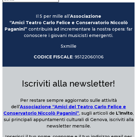
Il 5 per mille all’
Associazione
“Amici Teatro Carlo Felice e Conservatorio Niccolò
Paganini”
contribuirà ad incrementare la nostra opera: far
conoscere i giovani musicisti emergenti.
5xmille
CODICE FISCALE
: 95122060106
Iscriviti alla newsletter!
Per restare sempre aggiornato sulle attività
dell’
Associazione “Amici del Teatro Carlo Felice e
Conservatorio Niccolò Paganini”
, sugli articoli de
L’Invito
,
sui principali appuntamenti culturali di Genova, iscriviti alla
newsletter mensile.
Inserisci il tuo nome, cognome e il tuo indirizzo email per