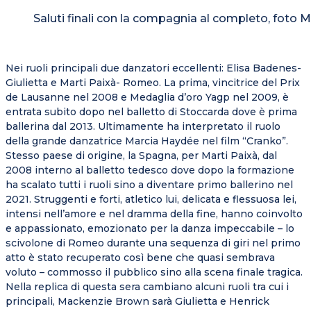
Saluti finali con la compagnia al completo, foto Ma
Nei ruoli principali due danzatori eccellenti: Elisa Badenes-
Giulietta e Marti Paixà- Romeo. La prima, vincitrice del Prix
de Lausanne nel 2008 e Medaglia d’oro Yagp nel 2009, è
entrata subito dopo nel balletto di Stoccarda dove è prima
ballerina dal 2013. Ultimamente ha interpretato il ruolo
della grande danzatrice Marcia Haydée nel film “Cranko”.
Stesso paese di origine, la Spagna, per Marti Paixà, dal
2008 interno al balletto tedesco dove dopo la formazione
ha scalato tutti i ruoli sino a diventare primo ballerino nel
2021. Struggenti e forti, atletico lui, delicata e flessuosa lei,
intensi nell’amore e nel dramma della fine, hanno coinvolto
e appassionato, emozionato per la danza impeccabile – lo
scivolone di Romeo durante una sequenza di giri nel primo
atto è stato recuperato così bene che quasi sembrava
voluto – commosso il pubblico sino alla scena finale tragica.
Nella replica di questa sera cambiano alcuni ruoli tra cui i
principali, Mackenzie Brown sarà Giulietta e Henrick