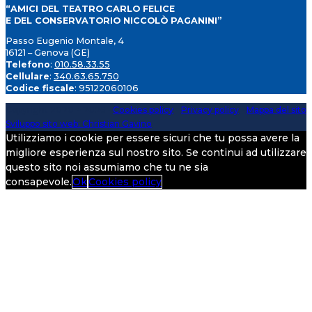
“AMICI DEL TEATRO CARLO FELICE
E DEL CONSERVATORIO NICCOLÒ PAGANINI”
Passo Eugenio Montale, 4
16121 – Genova (GE)
Telefono
:
010.58.33.55
Cellulare
:
340.63.65.750
Codice fiscale
: 95122060106
Copyright 2020 > 2026 -
Cookies policy
-
Privacy policy
-
Mappa del sito
Sviluppo sito web: Christian Gavino
Utilizziamo i cookie per essere sicuri che tu possa avere la
migliore esperienza sul nostro sito. Se continui ad utilizzare
questo sito noi assumiamo che tu ne sia
consapevole.
Ok
Cookies policy