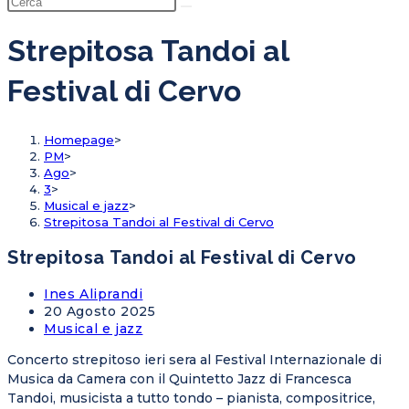
ricerca
sul
Strepitosa Tandoi al
sito
Festival di Cervo
web
Homepage
>
PM
>
Ago
>
3
>
Musical e jazz
>
Strepitosa Tandoi al Festival di Cervo
Strepitosa Tandoi al Festival di Cervo
Post
Ines Aliprandi
Author:
Articolo
20 Agosto 2025
pubblicato:
Post
Musical e jazz
Category:
Concerto strepitoso ieri sera al Festival Internazionale di
Musica da Camera con il Quintetto Jazz di Francesca
Tandoi, musicista a tutto tondo – pianista, compositrice,