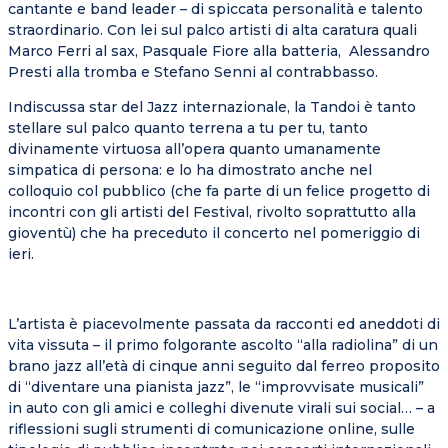
cantante e band leader – di spiccata personalità e talento
straordinario. Con lei sul palco artisti di alta caratura quali
Marco Ferri al sax, Pasquale Fiore alla batteria,
Alessandro
Presti alla tromba e Stefano Senni al contrabbasso.
Indiscussa star del Jazz internazionale, la Tandoi è tanto
stellare sul palco quanto terrena a tu per tu, tanto
divinamente virtuosa all’opera quanto umanamente
simpatica di persona: e lo ha dimostrato anche nel
colloquio col pubblico (che fa parte di un felice progetto di
incontri con gli artisti del Festival, rivolto soprattutto alla
gioventù) che ha preceduto il concerto nel pomeriggio di
ieri.
L’artista è piacevolmente passata da racconti ed aneddoti di
vita vissuta – il primo folgorante ascolto “alla radiolina” di un
brano jazz all’età di cinque anni seguito dal ferreo proposito
di “diventare una pianista jazz”, le “improvvisate musicali”
in auto con gli amici e colleghi divenute virali sui social… – a
riflessioni sugli strumenti di comunicazione online, sulle