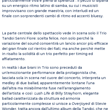
particolarmente viva e piena di speranza”: il pezzo si dipana
su un energico ritmo latino di samba, su cui i musicisti
improvvisano con grande maestria, con interludi ed un
finale con sorprendenti cambi di ritmo ed accenti bluesy.
La parte centrale dello spettacolo vede in scena solo il Trio
Tandoi Senni Fiore: scelta felice, non solo perché la
variazione del sound consentirà un lancio ancor più efficace
del gran finale col rientro dei fiati, ma anche perchè mette
in risalto la solidità di un trio perfetto per timing ed
affiatamento.
In realtà i due brani in Trio sono preceduti da
un’emozionante performance della protagonista che,
lasciata sola in scena nel cuore del concerto, interpreta un
medley di due ballad, apparentemente lontane l’una
dall’altra ma mirabilmente fuse nell’arrangiamento
dell’artista: e così
Lush Life
di Billy Strayhorn, elegante
ballad caratterizzata da struttura ed armonia
particolarmente complesse si unisce a
Overjoyed
di Stevie
Wonder, tratta ancora dall’ultimo album della Tandoi, che ne