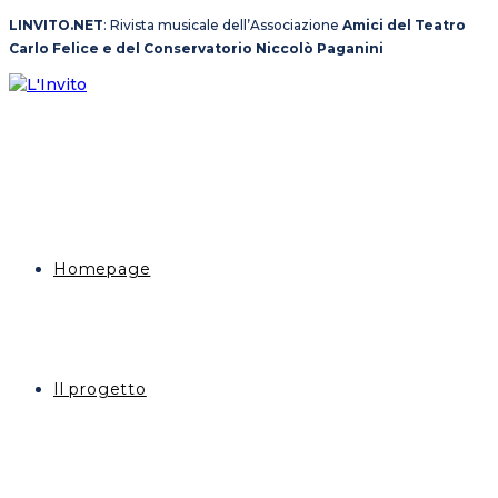
Salta
LINVITO.NET
: Rivista musicale dell’Associazione
Amici del Teatro
al
Carlo Felice e del Conservatorio Niccolò Paganini
contenuto
Homepage
Il progetto