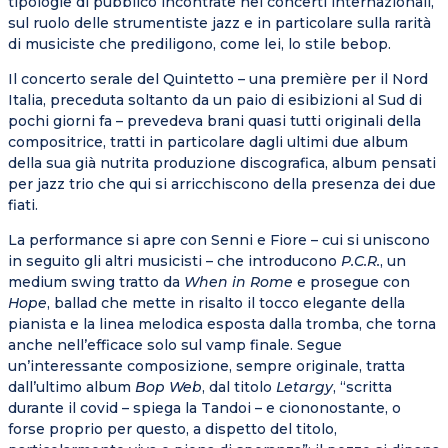
tipologie di pubblico incontrate nei concerti internazionali,
sul ruolo delle strumentiste jazz e in particolare sulla rarità
di musiciste che prediligono, come lei, lo stile bebop.
Il concerto serale del Quintetto – una première per il Nord
Italia, preceduta soltanto da un paio di esibizioni al Sud di
pochi giorni fa – prevedeva brani quasi tutti originali della
compositrice, tratti in particolare dagli ultimi due album
della sua già nutrita produzione discografica, album pensati
per jazz trio che qui si arricchiscono della presenza dei due
fiati.
La performance si apre con Senni e Fiore – cui si uniscono
in seguito gli altri musicisti – che introducono
P.C.R.
, un
medium swing tratto da
When in Rome
e prosegue con
Hope
, ballad che mette in risalto il tocco elegante della
pianista e la linea melodica esposta dalla tromba, che torna
anche nell’efficace solo sul vamp finale. Segue
un’interessante composizione, sempre originale, tratta
dall’ultimo album
Bop Web
, dal titolo
Letargy
, “scritta
durante il covid – spiega la Tandoi – e ciononostante, o
forse proprio per questo, a dispetto del titolo,