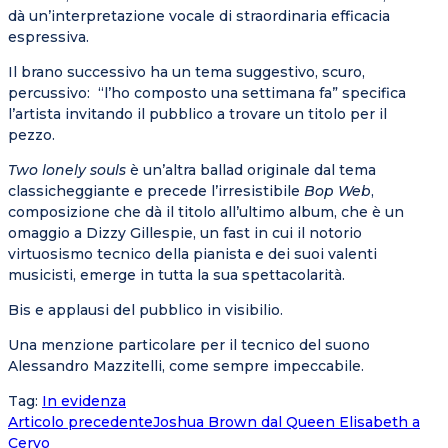
dà un’interpretazione vocale di straordinaria efficacia
espressiva.
Il brano successivo ha un tema suggestivo, scuro,
percussivo:
“l’ho composto una settimana fa” specifica
l’artista invitando il pubblico a trovare un titolo per il
pezzo.
Two lonely souls
è un’altra ballad originale dal tema
classicheggiante e precede l’irresistibile
Bop Web
,
composizione che dà il titolo all’ultimo album, che è un
omaggio a Dizzy Gillespie, un fast in cui il notorio
virtuosismo tecnico della pianista e dei suoi valenti
musicisti, emerge in tutta la sua spettacolarità.
Bis e applausi del pubblico in visibilio.
Una menzione particolare per il tecnico del suono
Alessandro Mazzitelli, come sempre impeccabile.
Tag
:
In evidenza
Leggi
Articolo precedente
Joshua Brown dal Queen Elisabeth a
Cervo