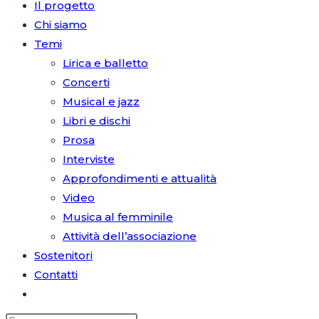
Il progetto
Chi siamo
Temi
sul
Lirica e balletto
Concerti
Musical e jazz
Libri e dischi
sito
Prosa
Interviste
Approfondimenti e attualità
Video
web
Musica al femminile
Attività dell’associazione
Sostenitori
Contatti
Attiva/disattiva
la