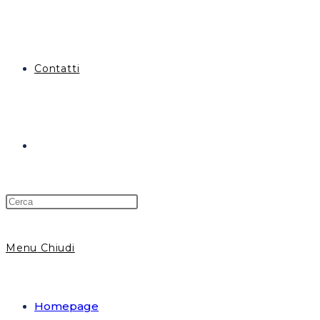
Contatti
Attiva/disattiva
la
Menu
Chiudi
ricerca
Homepage