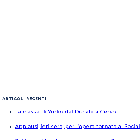
ARTICOLI RECENTI
La classe di Yudin dal Ducale a Cervo
Applausi, ieri sera, per l’opera tornata al Socia