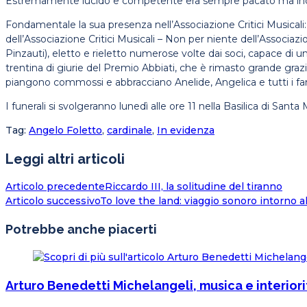
Estremamente lucido e competente era sempre pacato ma incisivo
Fondamentale la sua presenza nell’Associazione Critici Musicali:
dell’Associazione Critici Musicali – Non per niente dell’Associaz
Pinzauti), eletto e rieletto numerose volte dai soci, capace di 
trentina di giurie del Premio Abbiati, che è rimasto grande grazie 
piangono commossi e abbracciano Anelide, Angelica e tutti i famili
I funerali si svolgeranno lunedì alle ore 11 nella Basilica di Santa
Tag
:
Angelo Foletto
,
cardinale
,
In evidenza
Leggi altri articoli
Articolo precedente
Riccardo III, la solitudine del tiranno
Articolo successivo
To love the land: viaggio sonoro intorno al
Potrebbe anche piacerti
Arturo Benedetti Michelangeli, musica e interiori