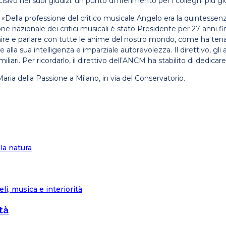
 nei suoi giudizi: un punto di riferimento per i colleghi più gi
 «Della professione del critico musicale Angelo era la quintessen
ione nazionale dei critici musicali è stato Presidente per 27 anni 
unire e parlare con tutte le anime del nostro mondo, come ha tena
alla sua intelligenza e imparziale autorevolezza. Il direttivo, gli am
ari. Per ricordarlo, il direttivo dell’ANCM ha stabilito di dedicare
 Maria della Passione a Milano, in via del Conservatorio.
la natura
tà