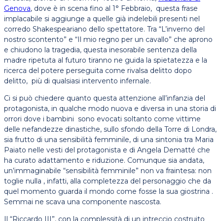
Genova
, dove è in scena fino al 1° Febbraio, questa frase
implacabile si aggiunge a quelle già indelebili presenti nel
corredo Shakespeariano dello spettatore. Tra “L’inverno del
nostro scontento” e “Il mio regno per un cavallo” che aprono
e chiudono la tragedia, questa inesorabile sentenza della
madre ripetuta al futuro tiranno ne guida la spietatezza e la
ricerca del potere perseguita come rivalsa delitto dopo
delitto, più di qualsiasi intervento infernale.
Ci si può chiedere quanto questa attenzione all’infanzia del
protagonista, in qualche modo nuova e diversa in una storia di
orrori dove i bambini sono evocati soltanto come vittime
delle nefandezze dinastiche, sullo sfondo della Torre di Londra,
sia frutto di una sensibilità femminile, di una sintonia tra Maria
Paiato nelle vesti del protagonista e di Angela Dematté che
ha curato adattamento e riduzione. Comunque sia andata,
un’immaginabile “sensibilità femminile” non va fraintesa: non
toglie nulla , infatti, alla completezza del personaggio che da
quel momento guarda il mondo come fosse la sua giostrina .
Semmai ne scava una componente nascosta.
Il “Riccardo III”, con la complessità di un intreccio costruito