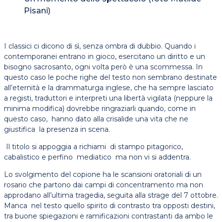
Pisani)
I classici ci dicono di sì, senza ombra di dubbio. Quando i
contemporanei entrano in gioco, esercitano un diritto e un
bisogno sacrosanto, ogni volta però è una scommessa. In
questo caso le poche righe del testo non sembrano destinate
all’eternità e la drammaturga inglese, che ha sempre lasciato
a registi, traduttori e interpreti una libertà vigilata (neppure la
minima modifica) dovrebbe ringraziarli quando, come in
questo caso, hanno dato alla crisalide una vita che ne
giustifica la presenza in scena.
Il titolo si appoggia a richiami di stampo pitagorico,
cabalistico e perfino mediatico ma non vi si addentra.
Lo svolgimento del copione ha le scansioni oratoriali di un
rosario che partono dai campi di concentramento ma non
approdano all’ultima tragedia, seguita alla strage del 7 ottobre.
Manca nel testo quello spirito di contrasto tra opposti destini,
tra buone spiegazioni e ramificazioni contrastanti da ambo le