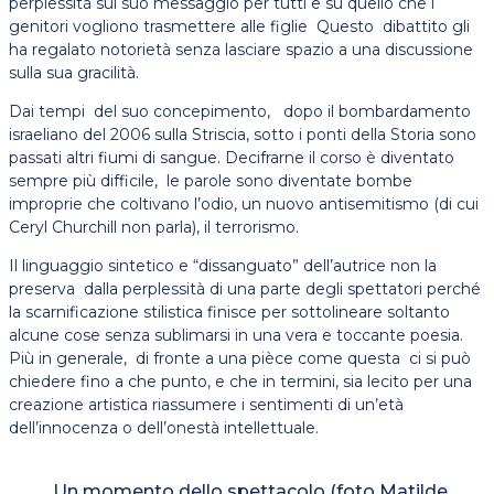
perplessità sul suo messaggio per tutti e su quello che i
genitori vogliono trasmettere alle figlie Questo dibattito gli
ha regalato notorietà senza lasciare spazio a una discussione
sulla sua gracilità.
Dai tempi del suo concepimento, dopo il bombardamento
israeliano del 2006 sulla Striscia, sotto i ponti della Storia sono
passati altri fiumi di sangue. Decifrarne il corso è diventato
sempre più difficile, le parole sono diventate bombe
improprie che coltivano l’odio, un nuovo antisemitismo (di cui
Ceryl Churchill non parla), il terrorismo.
Il linguaggio sintetico e “dissanguato” dell’autrice non la
preserva dalla perplessità di una parte degli spettatori perché
la scarnificazione stilistica finisce per sottolineare soltanto
alcune cose senza sublimarsi in una vera e toccante poesia.
Più in generale, di fronte a una pièce come questa ci si può
chiedere fino a che punto, e che in termini, sia lecito per una
creazione artistica riassumere i sentimenti di un’età
dell’innocenza o dell’onestà intellettuale.
Un momento dello spettacolo (foto Matilde