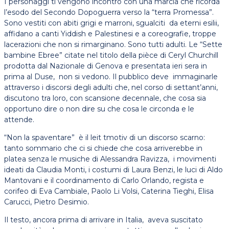
I personaggi ti vengono incontro con una marcia che ricorda
l’esodo del Secondo Dopoguerra verso la “terra Promessa”.
Sono vestiti con abiti grigi e marroni, sgualciti da eterni esilii,
affidano a canti Yiddish e Palestinesi e a coreografie, troppe
lacerazioni che non si rimarginano. Sono tutti adulti. Le “Sette
bambine Ebree” citate nel titolo della pièce di Ceryl Churchill
prodotta dal Nazionale di Genova e presentata ieri sera in
prima al Duse, non si vedono. Il pubblico deve immaginarle
attraverso i discorsi degli adulti che, nel corso di settant’anni,
discutono tra loro, con scansione decennale, che cosa sia
opportuno dire o non dire su che cosa le circonda e le
attende.
“Non la spaventare” è il leit tmotiv di un discorso scarno:
tanto sommario che ci si chiede che cosa arriverebbe in
platea senza le musiche di Alessandra Ravizza, i movimenti
ideati da Claudia Monti, i costumi di Laura Benzi, le luci di Aldo
Mantovani e il coordinamento di Carlo Orlando, regista e
corifeo di Eva Cambiale, Paolo Li Volsi, Caterina Tieghi, Elisa
Carucci, Pietro Desimio.
Il testo, ancora prima di arrivare in Italia, aveva suscitato