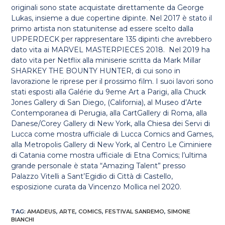
originali sono state acquistate direttamente da George
Lukas, insieme a due copertine dipinte. Nel 2017 è stato il
primo artista non statunitense ad essere scelto dalla
UPPERDECK per rappresentare 135 dipinti che avrebbero
dato vita ai MARVEL MASTERPIECES 2018. Nel 2019 ha
dato vita per Netflix alla miniserie scritta da Mark Millar
SHARKEY THE BOUNTY HUNTER, di cui sono in
lavorazione le riprese per il prossimo film. I suoi lavori sono
stati esposti alla Galérie du 9eme Art a Parigi, alla Chuck
Jones Gallery di San Diego, (California), al Museo d’Arte
Contemporanea di Perugia, alla CartGallery di Roma, alla
Danese/Corey Gallery di New York, alla Chiesa dei Servi di
Lucca come mostra ufficiale di Lucca Comics and Games,
alla Metropolis Gallery di New York, al Centro Le Ciminiere
di Catania come mostra ufficiale di Etna Comics; l’ultima
grande personale è stata “Amazing Talent” presso
Palazzo Vitelli a Sant’Egidio di Città di Castello,
esposizione curata da Vincenzo Mollica nel 2020.
TAG
:
AMADEUS
,
ARTE
,
COMICS
,
FESTIVAL SANREMO
,
SIMONE
BIANCHI