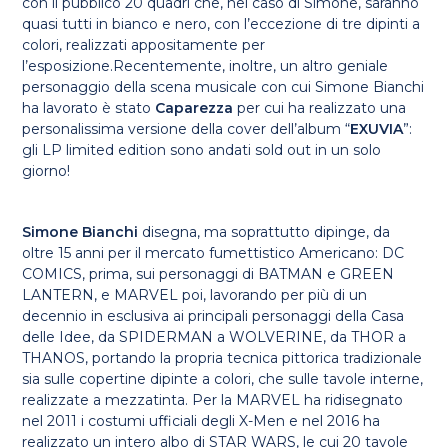
con il pubblico 20 quadri che, nel caso di Simone, saranno
quasi tutti in bianco e nero, con l’eccezione di tre dipinti a
colori, realizzati appositamente per
l’esposizione.Recentemente, inoltre, un altro geniale
personaggio della scena musicale con cui Simone Bianchi
ha lavorato è stato
Caparezza
per cui ha realizzato una
personalissima versione della cover dell’album “
EXUVIA
”:
gli LP limited edition sono andati sold out in un solo
giorno!
Simone Bianchi
disegna, ma soprattutto dipinge, da
oltre 15 anni per il mercato fumettistico Americano: DC
COMICS, prima, sui personaggi di BATMAN e GREEN
LANTERN, e MARVEL poi, lavorando per più di un
decennio in esclusiva ai principali personaggi della Casa
delle Idee, da SPIDERMAN a WOLVERINE, da THOR a
THANOS, portando la propria tecnica pittorica tradizionale
sia sulle copertine dipinte a colori, che sulle tavole interne,
realizzate a mezzatinta. Per la MARVEL ha ridisegnato
nel 2011 i costumi ufficiali degli X-Men e nel 2016 ha
realizzato un intero albo di STAR WARS, le cui 20 tavole