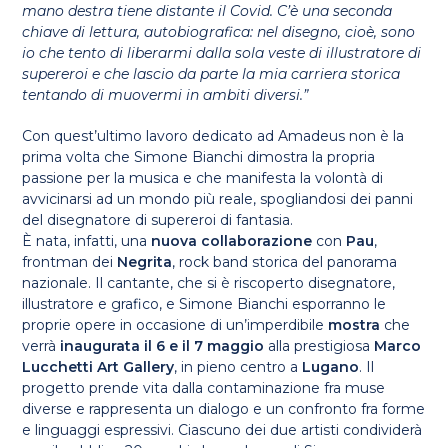
mano destra tiene distante il Covid. C’è una seconda
chiave di lettura, autobiografica: nel disegno, cioè, sono
io che tento di liberarmi dalla sola veste di illustratore di
supereroi e che lascio da parte la mia carriera storica
tentando di muovermi in ambiti diversi.”
Con quest’ultimo lavoro dedicato ad Amadeus non è la
prima volta che Simone Bianchi dimostra la propria
passione per la musica e che manifesta la volontà di
avvicinarsi ad un mondo più reale, spogliandosi dei panni
del disegnatore di supereroi di fantasia.
È nata, infatti, una
nuova collaborazione
con
Pau
,
frontman dei
Negrita
, rock band storica del panorama
nazionale. Il cantante, che si è riscoperto disegnatore,
illustratore e grafico, e Simone Bianchi esporranno le
proprie opere in occasione di un’imperdibile
mostra
che
verrà
inaugurata il 6 e il 7 maggio
alla prestigiosa
Marco
Lucchetti Art Gallery
, in pieno centro a
Lugano
. Il
progetto prende vita dalla contaminazione fra muse
diverse e rappresenta un dialogo e un confronto fra forme
e linguaggi espressivi. Ciascuno dei due artisti condividerà