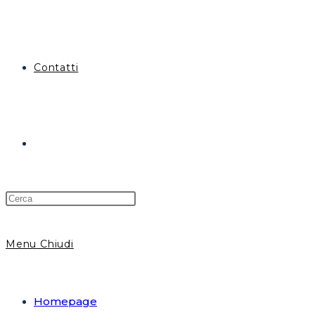
Contatti
Attiva/disattiva
la
Menu
Chiudi
ricerca
Homepage