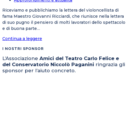
dell'articolo:
Riceviamo e pubblichiamo la lettera del violoncellista di
fama Maestro Giovanni Ricciardi, che riunisce nella lettera
di suo pugno il pensiero di molti lavoratori dello spettacolo
e di buona parte…
L’istruzione,
Continua a leggere
la
I NOSTRI SPONSOR
cultura
e
L’Associazione
Amici del Teatro Carlo Felice e
la
del Conservatorio Niccolò Paganini
ringrazia gli
dignità
sponsor per l’aiuto concreto.
nella
lettera
aperta
di
Giovanni
Ricciardi