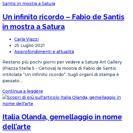
Sanremo,
Comics
Un infinito ricordo – Fabio de Santis
oltre
alla
in mostra a Satura
musica
con
Autore
Carla Viazzi
Simone
dell'articolo:
Articolo
25 Luglio 2021
Bianchi
pubblicato:
Categoria
Approfondimenti e attualità
dell'articolo:
Restano più pochi giorni per vedere a Satura Art Gallery
(Piazza Stella 5 - Genova) la mostra di Fabio de Santis
intitolata “Un infinito ricordo”. Sugli organi di stampa è
passato…
Un
Continua a leggere
infinito
ricordo
–
Italia Olanda, gemellaggio in nome
Fabio
de
dell’arte
Santis