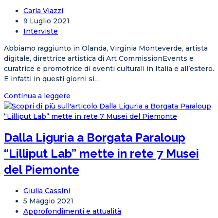
in
Autore
Carla Viazzi
mostra
dell'articolo:
Articolo
9 Luglio 2021
a
pubblicato:
Categoria
Interviste
Satura
dell'articolo:
Abbiamo raggiunto in Olanda, Virginia Monteverde, artista
digitale, direttrice artistica di Art CommissionEvents e
curatrice e promotrice di eventi culturali in Italia e all’estero.
E infatti in questi giorni si…
Italia
Continua a leggere
Olanda,
gemellaggio
in
Dalla Liguria a Borgata Paraloup
nome
dell’arte
“Lilliput Lab” mette in rete 7 Musei
del Piemonte
Autore
Giulia Cassini
dell'articolo:
Articolo
5 Maggio 2021
pubblicato:
Categoria
Approfondimenti e attualità