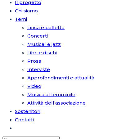
Il progetto
Chi siamo
Temi
sul
Lirica e balletto
Concerti
Musical e jazz
Libri e dischi
sito
Prosa
Interviste
Approfondimenti e attualità
Video
web
Musica al femminile
Attività dell’associazione
Sostenitori
Contatti
Attiva/disattiva
la