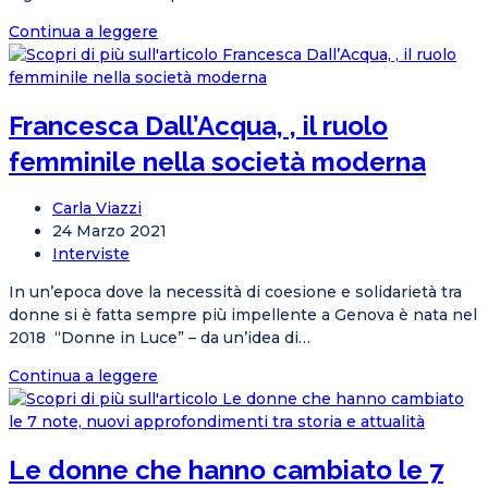
Chiamata
Continua a leggere
alle
Arti
–
Francesca Dall’Acqua, , il ruolo
4^
Biennale
femminile nella società moderna
di
Genova
Autore
Carla Viazzi
dell'articolo:
Articolo
24 Marzo 2021
pubblicato:
Categoria
Interviste
dell'articolo:
In un’epoca dove la necessità di coesione e solidarietà tra
donne si è fatta sempre più impellente a Genova è nata nel
2018 “Donne in Luce” – da un’idea di…
Francesca
Continua a leggere
Dall’Acqua,
,
il
Le donne che hanno cambiato le 7
ruolo