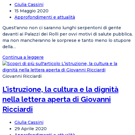
approfondimenti
Autore
Giulia Cassini
tra
dell'articolo:
Articolo
15 Maggio 2020
storia
pubblicato:
Categoria
Approfondimenti e attualità
e
dell'articolo:
attualità
Quest'anno non ci saranno lunghi serpentoni di gente
davanti ai Palazzi dei Rolli per ovvi motivi di salute pubblica,
ma non mancheranno le sorprese e tanto meno lo stupore
della…
Rolli
Continua a leggere
Days
Digital
Week,
Giovanni Ricciardi
nel
L’istruzione, la cultura e la dignità
programma
tra
nella lettera aperta di Giovanni
i
protagonisti
Ricciardi
spicca
la
Autore
Giulia Cassini
musica
dell'articolo:
Articolo
29 Aprile 2020
pubblicato:
Categoria
Approfondimenti e attualità