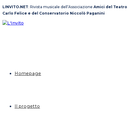
Salta
LINVITO.NET
: Rivista musicale dell’Associazione
Amici del Teatro
al
Carlo Felice e del Conservatorio Niccolò Paganini
contenuto
Homepage
Il progetto