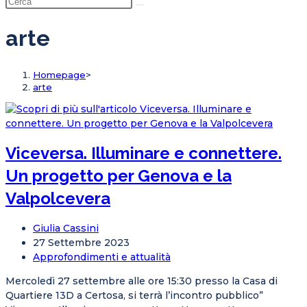
ricerca
sul
arte
sito
web
Homepage
>
arte
Viceversa. Illuminare e connettere.
Un progetto per Genova e la
Valpolcevera
Autore
Giulia Cassini
dell'articolo:
Articolo
27 Settembre 2023
pubblicato:
Categoria
Approfondimenti e attualità
dell'articolo:
Mercoledì 27 settembre alle ore 15:30 presso la Casa di
Quartiere 13D a Certosa, si terrà l’incontro pubblico”