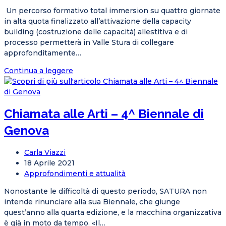
dell'articolo:
Un percorso formativo total immersion su quattro giornate
in alta quota finalizzato all’attivazione della capacity
building (costruzione delle capacità) allestitiva e di
processo permetterà in Valle Stura di collegare
approfonditamente…
Dalla
Continua a leggere
Liguria
a
Borgata
Chiamata alle Arti – 4^ Biennale di
Paraloup
“Lilliput
Genova
Lab”
mette
Autore
Carla Viazzi
in
dell'articolo:
Articolo
18 Aprile 2021
rete
pubblicato:
Categoria
Approfondimenti e attualità
7
dell'articolo:
Musei
Nonostante le difficoltà di questo periodo, SATURA non
del
intende rinunciare alla sua Biennale, che giunge
Piemonte
quest’anno alla quarta edizione, e la macchina organizzativa
è già in moto da tempo. «Il…