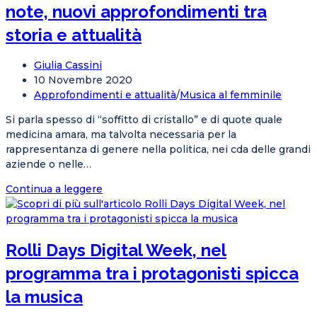
femminile
note, nuovi approfondimenti tra
nella
società
storia e attualità
moderna
Autore
Giulia Cassini
dell'articolo:
Articolo
10 Novembre 2020
pubblicato:
Categoria
Approfondimenti e attualità
/
Musica al femminile
dell'articolo:
Si parla spesso di “soffitto di cristallo” e di quote quale
medicina amara, ma talvolta necessaria per la
rappresentanza di genere nella politica, nei cda delle grandi
aziende o nelle…
Le
Continua a leggere
donne
che
hanno
Rolli Days Digital Week, nel
cambiato
le
programma tra i protagonisti spicca
7
note,
la musica
nuovi