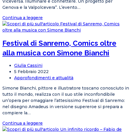
Viceversa. Illuminare e connettere. Un progetto per
Genova e la Valpolcevera”. L’evento…
Viceversa.
Continua a leggere
Illuminare
e
connettere.
Festival di Sanremo, Comics oltre
Un
progetto
alla musica con Simone Bianchi
per
Genova
Autore
Giulia Cassini
e
dell'articolo:
Articolo
5 Febbraio 2022
la
pubblicato:
Categoria
Approfondimenti e attualità
Valpolcevera
dell'articolo:
Simone Bianchi, pittore e illustratore toscano conosciuto in
tutto il mondo, realizza con il suo stile inconfondibile
un’opera per omaggiare l’attesissimo Festival di Sanremo:
nel disegno Amadeus in versione supereroe si prepara a
compiere la…
Festival
Continua a leggere
di