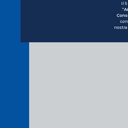
Il 5
“A
Conse
con
nostra