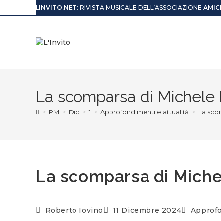
LINVITO.NET
: RIVISTA MUSICALE DELL’ASSOCIAZIONE
AMIC
La scomparsa di Michele
>
PM
>
Dic
>
1
>
Approfondimenti e attualità
>
La sco
La scomparsa di Mich
Roberto Iovino
11 Dicembre 2024
Approfo