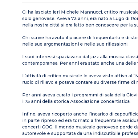
Ci ha lasciato ieri Michele Mannucci, critico musica
solo genovese. Aveva 73 anni, era nato a Lugo di R
nella nostra città si era fatto ben conoscere per la s
Chi scrive ha avuto il piacere di frequentarlo e di st
nelle sue argomentazioni e nelle sue riflessioni.
I suoi interessi spaziavano dal jazz alla musica clas
contemporanea. Per anni era stato anche una delle v
L’attività di critico musicale lo aveva visto attivo al
ruolo di rilievo e poteva contare su diverse firme di 
Per anni aveva curato i programmi di sala della Gio
i 75 anni della storica Associazione concertistica.
Infine, aveva ricoperto anche l’incarico di capoufficio
in parte ripreso ed era tornato a frequentare assidua
concerti GOG. Il mondo musicale genovese perde du
autorevole e supportata da una indiscutibile profess