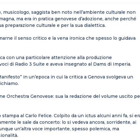
le, musicologo, saggista ben noto nell’ambiente culturale non
omagna, ma era in pratica genovese d’adozione, anche perché
ua preparazione culturale e per la sua dialettica.
imarne il senso critico e la vena ironica che spesso lo guidava
sica con una particolare attenzione alla produzione
oci di Radio 3 Suite e aveva insegnato al Dams di Imperia.
 “Manifesto” in un’epoca in cui la critica a Genova svolgeva un
richiamo.
vine Orchestra Genovese: sua la redazione del volume uscito pe
 stampa al Carlo Felice. Colpito da un ictus alcuni anni fa, si er
mente le sale da concerto: lo si vedeva ancora, sorridente, ai
nque un’altra voce importante, spesso polemica, ma
ionalità.