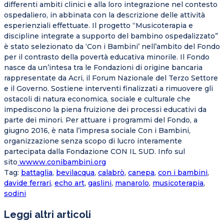
differenti ambiti clinici e alla loro integrazione nel contesto
ospedaliero, in abbinata con la descrizione delle attività
esperienziali effettuate. Il progetto “Musicoterapia e
discipline integrate a supporto del bambino ospedalizzato”
è stato selezionato da ‘Con i Bambini’ nell’ambito del Fondo
per il contrasto della povertà educativa minorile. Il Fondo
nasce da un’intesa tra le Fondazioni di origine bancaria
rappresentate da Acri, il Forum Nazionale del Terzo Settore
e il Governo. Sostiene interventi finalizzati a rimuovere gli
ostacoli di natura economica, sociale e culturale che
impediscono la piena fruizione dei processi educativi da
parte dei minori. Per attuare i programmi del Fondo, a
giugno 2016, è nata l’impresa sociale Con i Bambini,
organizzazione senza scopo di lucro interamente
partecipata dalla Fondazione CON IL SUD. Info sul
sito
wwww.conibambini.org
Tag
:
battaglia
,
bevilacqua
,
calabrò
,
canepa
,
con i bambini
,
davide ferrari
,
echo art
,
gaslini
,
manarolo
,
musicoterapia
,
sodini
Leggi altri articoli