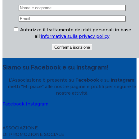
Autorizzo il trattamento dei dati personali in base
all'
informativa sulla privacy policy
Siamo su Facebook e su Instagram!
L’Associazione è presente su
Facebook
e su
Instagram
:
metti “Mi piace” alle nostre pagine e profili per seguire le
nostre attività.
Facebook
Instagram
ASSOCIAZIONE
DI PROMOZIONE SOCIALE