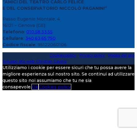
“AMICI DEL TEATRO CARLO FELICE
E DEL CONSERVATORIO NICCOLÒ PAGANINI”
Passo Eugenio Montale, 4
16121 – Genova (GE)
Telefono
:
010.58.33.55
Cellulare
:
340.63.65.750
Codice fiscale
: 95122060106
Copyright 2020 > 2026 -
Cookies policy
-
Privacy policy
-
Mappa del sito
Sviluppo sito web: Christian Gavino
Utilizziamo i cookie per essere sicuri che tu possa avere la
migliore esperienza sul nostro sito. Se continui ad utilizzare
questo sito noi assumiamo che tu ne sia
consapevole.
Ok
Cookies policy