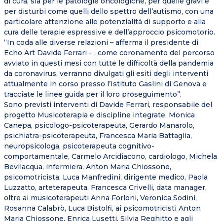
di cura, sia per le patologie oncologiche, per quelle gravi e
per disturbi come quelli dello spettro dell’autismo, con una
particolare attenzione alle potenzialità di supporto e alla
cura delle terapie espressive e dell’approccio psicomotorio.
“In coda alle diverse relazioni – afferma il presidente di
Echo Art Davide Ferrari – , come coronamento del percorso
avviato in questi mesi con tutte le difficoltà della pandemia
da coronavirus, verranno divulgati gli esiti degli interventi
attualmente in corso presso l’Istituto Gaslini di Genova e
tracciate le linee guida per il loro proseguimento”.
Sono previsti interventi di Davide Ferrari, responsabile del
progetto Musicoterapia e discipline integrate, Monica
Canepa, psicologo-psicoterapeuta, Gerardo Manarolo,
psichiatra-psicoterapeuta, Francesca Maria Battaglia,
neuropsicologa, psicoterapeuta cognitivo-
comportamentale, Carmelo Arcidiacono, cardiologo, Michela
Bevilacqua, infermiera, Anton Maria Chiossone,
psicomotricista, Luca Manfredini, dirigente medico, Paola
Luzzatto, arteterapeuta, Francesca Crivelli, data manager,
oltre ai musicoterapeuti Anna Forloni, Veronica Sodini,
Rosanna Calabrò, Luca Bistolfi, ai psicomotricisti Anton
Maria Chiossone, Enrica Lusetti, Silvia Reghitto e agli