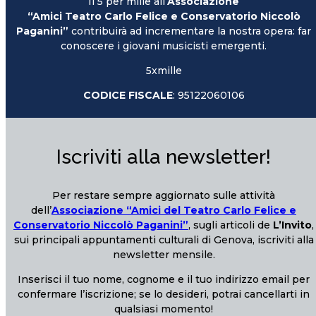
Il 5 per mille all’
Associazione
“Amici Teatro Carlo Felice e Conservatorio Niccolò
Paganini”
contribuirà ad incrementare la nostra opera: far
conoscere i giovani musicisti emergenti.
5xmille
CODICE FISCALE
: 95122060106
Iscriviti alla newsletter!
Per restare sempre aggiornato sulle attività
dell’
Associazione “Amici del Teatro Carlo Felice e
Conservatorio Niccolò Paganini”
, sugli articoli de
L’Invito
,
sui principali appuntamenti culturali di Genova, iscriviti alla
newsletter mensile.
Inserisci il tuo nome, cognome e il tuo indirizzo email per
confermare l’iscrizione; se lo desideri, potrai cancellarti in
qualsiasi momento!