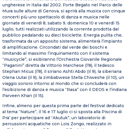
ungherese in Italia dal 2002. Forte Begato nel Parco delle
Mura sulle alture di Genova, si aprirà alla musica con cinque
concerti più uno spettacolo di danza e musica nelle
giornate di venerdì 8, sabato 9, domenica 10 e venerdì 15
luglio, tutti realizzati utilizzando la corrente prodotta dal
pubblico pedalando su dieci biciclette. Energia pulita che,
trasformata da un apposito sistema, alimenterà l’impianto
di amplificazione. Circondati dal verde dei boschi e
limitando al massimo l’inquinamento con il sistema
“musicycle”, si esibiranno l’Orchestra Giovanile Regionale
“Paganini” diretta da Vittorio Marchese (l’8), il tedesco
Stephan Micus (l’8), il siriano Ashti Abdo (il 9), la siberiana
Olena Uutai (il 9), la zimbabwese Stella Chiweshe (il 10), un
viaggio sonoro intorno al mondo che si concluderà con
l’esibizione di danza e musica “Rasa” con il DEOS e l’indiana
Parveen Khan (il 15).
Infine, almeno per questa prima parte del festival dedicato
al tema “Nature”, il 16 e 17 luglio ci si sposta alla Piscina di
Pra’ per partecipare ad “Akutuk”, un laboratorio di
percussioni acquatiche con Lois Zongo, realizzato in