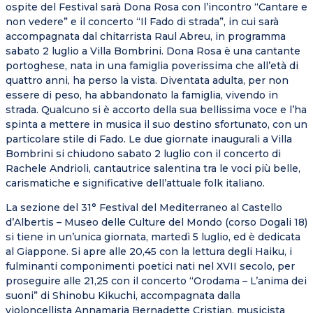
ospite del Festival sarà Dona Rosa con l’incontro “Cantare e
non vedere” e il concerto “Il Fado di strada”, in cui sarà
accompagnata dal chitarrista Raul Abreu, in programma
sabato 2 luglio a Villa Bombrini. Dona Rosa è una cantante
portoghese, nata in una famiglia poverissima che all’età di
quattro anni, ha perso la vista. Diventata adulta, per non
essere di peso, ha abbandonato la famiglia, vivendo in
strada. Qualcuno si è accorto della sua bellissima voce e l’ha
spinta a mettere in musica il suo destino sfortunato, con un
particolare stile di Fado. Le due giornate inaugurali a Villa
Bombrini si chiudono sabato 2 luglio con il concerto di
Rachele Andrioli, cantautrice salentina tra le voci più belle,
carismatiche e significative dell’attuale folk italiano.
La sezione del 31° Festival del Mediterraneo al Castello
d’Albertis – Museo delle Culture del Mondo (corso Dogali 18)
si tiene in un’unica giornata, martedì 5 luglio, ed è dedicata
al Giappone. Si apre alle 20,45 con la lettura degli Haiku, i
fulminanti componimenti poetici nati nel XVII secolo, per
proseguire alle 21,25 con il concerto “Orodama – L’anima dei
suoni” di Shinobu Kikuchi, accompagnata dalla
violoncellista Annamaria Bernadette Cristian, musicista