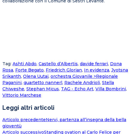
collaborazione con il Comune di Sestri Levante.
Tag
:
Ashti Abdo
,
Castello d’Albertis
,
davide ferrari
,
Dona
Rosa
,
Forte Begato
,
Friedrich Glorian
,
In evidenza
,
Jyotsna
Srikanth
,
Olena Uutai
,
orchestra Giovanile >Regionale
Paganini
,
quartetto nannerl
,
Rachele Andrioli
,
Stella
Chiweshe
,
Stephan Micus
,
TAG - Echo Art
,
Villa Bombrini
,
Vittorio Marchese
Leggi altri articoli
Articolo precedente
Nervi, partenza all’insegna della bella
gioventù
Articolo successivo
Standing ovation al Carlo Felice per