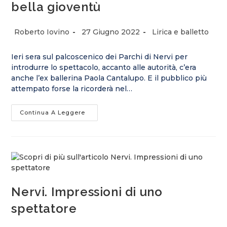
bella gioventù
Autore
Articolo
Categoria
Roberto Iovino
27 Giugno 2022
Lirica e balletto
dell'articolo:
pubblicato:
dell'articolo:
Ieri sera sul palcoscenico dei Parchi di Nervi per
introdurre lo spettacolo, accanto alle autorità, c’era
anche l’ex ballerina Paola Cantalupo. E il pubblico più
attempato forse la ricorderà nel…
Nervi,
Continua A Leggere
Partenza
All’insegna
Della
Bella
Gioventù
Nervi. Impressioni di uno
spettatore