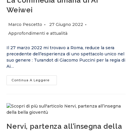
La commedia umana di Ai
Weiwei
Autore
Articolo
Marco Pescetto
27 Giugno 2022
dell'articolo:
pubblicato:
Categoria
Approfondimenti e attualità
dell'articolo:
Il 27 marzo 2022 mi trovavo a Roma, reduce la sera
precedente dell’esperienza di uno spettacolo unico nel
suo genere : Turandot di Giacomo Puccini per la regia di
Ai…
La
Continua A Leggere
Commedia
Umana
Di
Ai
Weiwei
Nervi, partenza all’insegna della