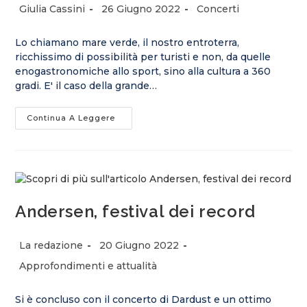
Autore
Articolo
Categoria
Giulia Cassini
26 Giugno 2022
Concerti
dell'articolo:
pubblicato:
dell'articolo:
Lo chiamano mare verde, il nostro entroterra,
ricchissimo di possibilità per turisti e non, da quelle
enogastronomiche allo sport, sino alla cultura a 360
gradi. E' il caso della grande…
Concerti
Continua A Leggere
Sul
Lago,
La
Nuova
Edizione
Con
Grande
Musica
Per
Andersen, festival dei record
Valorizzare
L’entroterra
Autore
Articolo
La redazione
20 Giugno 2022
dell'articolo:
pubblicato:
Categoria
Approfondimenti e attualità
dell'articolo:
Si è concluso con il concerto di Dardust e un ottimo