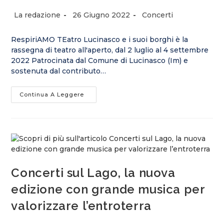
Autore
Articolo
Categoria
La redazione
26 Giugno 2022
Concerti
dell'articolo:
pubblicato:
dell'articolo:
RespiriAMO TEatro Lucinasco e i suoi borghi è la
rassegna di teatro all'aperto, dal 2 luglio al 4 settembre
2022 Patrocinata dal Comune di Lucinasco (Im) e
sostenuta dal contributo…
Eventi
Continua A Leggere
Sotto
Le
Stelle:
Dal
2
Luglio
RespiriAMO
TEatro
Tra
Lucinasco
Concerti sul Lago, la nuova
E
I
Suoi
edizione con grande musica per
Borghi
valorizzare l’entroterra