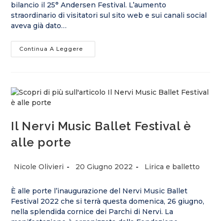
bilancio il 25° Andersen Festival. L’aumento
straordinario di visitatori sul sito web e sui canali social
aveva già dato…
Andersen,
Continua A Leggere
Festival
Dei
Record
Il Nervi Music Ballet Festival è
alle porte
Autore
Articolo
Categoria
Nicole Olivieri
20 Giugno 2022
Lirica e balletto
dell'articolo:
pubblicato:
dell'articolo:
È alle porte l’inaugurazione del Nervi Music Ballet
Festival 2022 che si terrà questa domenica, 26 giugno,
nella splendida cornice dei Parchi di Nervi. La