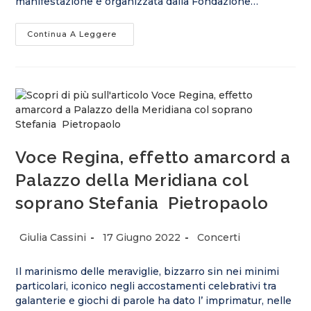
manifestazione è organizzata dalla Fondazione…
Il
Continua A Leggere
Nervi
Music
Ballet
Festival
È
Alle
Porte
Voce Regina, effetto amarcord a
Palazzo della Meridiana col
soprano Stefania Pietropaolo
Autore
Articolo
Categoria
Giulia Cassini
17 Giugno 2022
Concerti
dell'articolo:
pubblicato:
dell'articolo:
Il marinismo delle meraviglie, bizzarro sin nei minimi
particolari, iconico negli accostamenti celebrativi tra
galanterie e giochi di parole ha dato l’ imprimatur, nelle