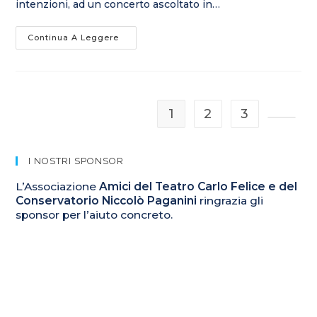
intenzioni, ad un concerto ascoltato in…
Voce
Continua A Leggere
Regina,
Effetto
Amarcord
A
Palazzo
Della
Meridiana
1
2
3
Col
Soprano
Vai all
Stefania
Pietropaolo
I NOSTRI SPONSOR
L’Associazione
Amici del Teatro Carlo Felice e del
Conservatorio Niccolò Paganini
ringrazia gli
sponsor per l’aiuto concreto.