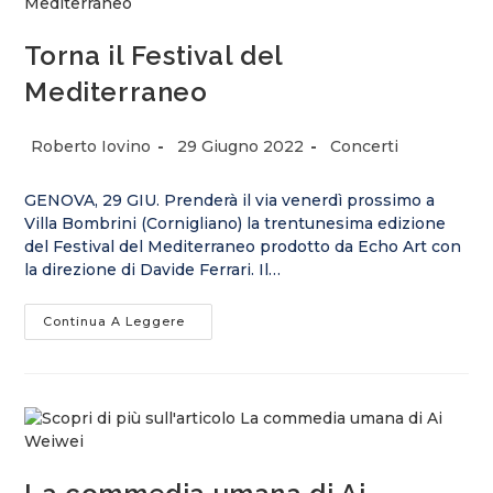
Torna il Festival del
Mediterraneo
Autore
Articolo
Categoria
Roberto Iovino
29 Giugno 2022
Concerti
dell'articolo:
pubblicato:
dell'articolo:
GENOVA, 29 GIU. Prenderà il via venerdì prossimo a
Villa Bombrini (Cornigliano) la trentunesima edizione
del Festival del Mediterraneo prodotto da Echo Art con
la direzione di Davide Ferrari. Il…
Torna
Continua A Leggere
Il
Festival
Del
Mediterraneo