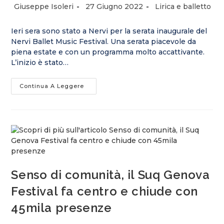
Autore
Articolo
Categoria
Giuseppe Isoleri
27 Giugno 2022
Lirica e balletto
dell'articolo:
pubblicato:
dell'articolo:
Ieri sera sono stato a Nervi per la serata inaugurale del
Nervi Ballet Music Festival. Una serata piacevole da
piena estate e con un programma molto accattivante.
L’inizio è stato…
Nervi.
Continua A Leggere
Impressioni
Di
Uno
Spettatore
Senso di comunità, il Suq Genova
Festival fa centro e chiude con
45mila presenze