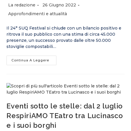
Autore
Articolo
La redazione
26 Giugno 2022
dell'articolo:
pubblicato:
Categoria
Approfondimenti e attualità
dell'articolo:
Il 24° SUQ Festival si chiude con un bilancio positivo e
ritrova il suo pubblico con una stima di circa 45.000
presenze, un successo provato dalle oltre 50.000
stoviglie compostabili…
Senso
Continua A Leggere
Di
Comunità,
Il
Suq
Genova
Festival
Fa
Centro
E
Chiude
Eventi sotto le stelle: dal 2 luglio
Con
45mila
Presenze
RespiriAMO TEatro tra Lucinasco
e i suoi borghi