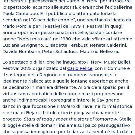
Ieri sera sul palcoscenico dei Parchi di Nervi per introdurre
lo spettacolo, accanto alle autorità, c’era anche l’ex ballerina
Paola Cantalupo. E il pubblico più attempato forse la
ricorderà nel “Gioco delle coppie”, uno spettacolo ideato da
Mario Porcile per il Festival del 1979. Il Festival in quegli
anni proponeva spesso parata di stelle, basta ricordare
anche “Nervi mia cara” nel 1980 che vide sfilare artisti come
Luciana Savignano, Elisabetta Terabust, Renata Calderini,
Davide Bombana, Peter Schaufuss, Maurizio Bellezza.
Lo spettacolo di ieri che ha inaugurato il Nervi Music Ballet
Festival 2022 organizzato dal
Carlo Felice
, con il Comune e
il sostegno della Regione e di numerosi sponsor, si è
idealmente riallacciato a quelle lontane esperienze anche
se declinato in maniera differente. Allora c’era spazio per il
virtuosismo acrobatico delle coppie ma si proponevano
anche indimenticabili coreografie intere: la Savignano
danzò in quell’occasione il
Bolero
di Ravel nell’ormai storica
rilettura di Bejart. Il titolo di ieri spiegava chiaramente il
progetto:
Stars of today meet the stars of tomorrow
. Stelle
di oggi e stelle di domani, insieme sul palco più suggestivo
che si possa immaginare per la danza. La serata è nata dalla