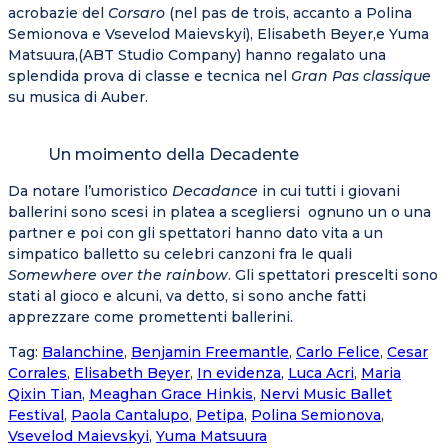
acrobazie del
Corsaro
(nel pas de trois, accanto a Polina
Semionova e Vsevelod Maievskyi), Elisabeth Beyer,e Yuma
Matsuura,(ABT Studio Company) hanno regalato una
splendida prova di classe e tecnica nel
Gran Pas classique
su musica di Auber.
Un moimento della Decadente
Da notare l’umoristico
Decadance
in cui tutti i giovani
ballerini sono scesi in platea a scegliersi ognuno un o una
partner e poi con gli spettatori hanno dato vita a un
simpatico balletto su celebri canzoni fra le quali
Somewhere over the rainbow
. Gli spettatori prescelti sono
stati al gioco e alcuni, va detto, si sono anche fatti
apprezzare come promettenti ballerini.
Tag
:
Balanchine
,
Benjamin Freemantle
,
Carlo Felice
,
Cesar
Corrales
,
Elisabeth Beyer
,
In evidenza
,
Luca Acri
,
Maria
Qixin Tian
,
Meaghan Grace Hinkis
,
Nervi Music Ballet
Festival
,
Paola Cantalupo
,
Petipa
,
Polina Semionova
,
Vsevelod Maievskyi
,
Yuma Matsuura