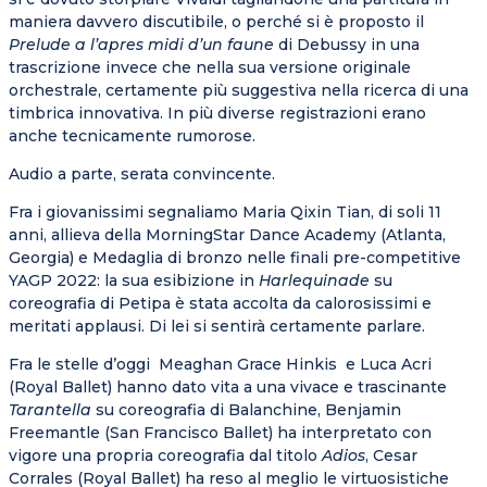
maniera davvero discutibile, o perché si è proposto il
Prelude a l’apres midi d’un faune
di Debussy in una
trascrizione invece che nella sua versione originale
orchestrale, certamente più suggestiva nella ricerca di una
timbrica innovativa. In più diverse registrazioni erano
anche tecnicamente rumorose.
Audio a parte, serata convincente.
Fra i giovanissimi segnaliamo Maria Qixin Tian, di soli 11
anni, allieva della MorningStar Dance Academy (Atlanta,
Georgia) e Medaglia di bronzo nelle finali pre-competitive
YAGP 2022: la sua esibizione in
Harlequinade
su
coreografia di Petipa è stata accolta da calorosissimi e
meritati applausi. Di lei si sentirà certamente parlare.
Fra le stelle d’oggi Meaghan Grace Hinkis e Luca Acri
(Royal Ballet) hanno dato vita a una vivace e trascinante
Tarantella
su coreografia di Balanchine, Benjamin
Freemantle (San Francisco Ballet) ha interpretato con
vigore una propria coreografia dal titolo
Adios
, Cesar
Corrales (Royal Ballet) ha reso al meglio le virtuosistiche