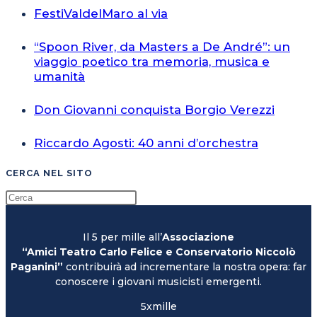
FestiValdelMaro al via
“Spoon River, da Masters a De André”: un
viaggio poetico tra memoria, musica e
umanità
Don Giovanni conquista Borgio Verezzi
Riccardo Agosti: 40 anni d’orchestra
CERCA NEL SITO
Il 5 per mille all’
Associazione
“Amici Teatro Carlo Felice e Conservatorio Niccolò
Paganini”
contribuirà ad incrementare la nostra opera: far
conoscere i giovani musicisti emergenti.
5xmille