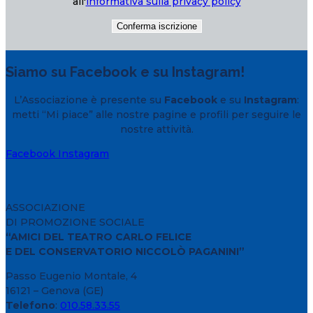
all'
informativa sulla privacy policy
Siamo su Facebook e su Instagram!
L’Associazione è presente su
Facebook
e su
Instagram
:
metti “Mi piace” alle nostre pagine e profili per seguire le
nostre attività.
Facebook
Instagram
ASSOCIAZIONE
DI PROMOZIONE SOCIALE
“AMICI DEL TEATRO CARLO FELICE
E DEL CONSERVATORIO NICCOLÒ PAGANINI”
Passo Eugenio Montale, 4
16121 – Genova (GE)
Telefono
:
010.58.33.55