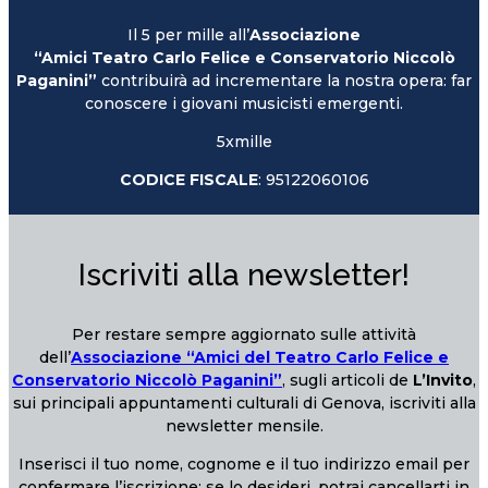
Il 5 per mille all’
Associazione
“Amici Teatro Carlo Felice e Conservatorio Niccolò
Paganini”
contribuirà ad incrementare la nostra opera: far
conoscere i giovani musicisti emergenti.
5xmille
CODICE FISCALE
: 95122060106
Iscriviti alla newsletter!
Per restare sempre aggiornato sulle attività
dell’
Associazione “Amici del Teatro Carlo Felice e
Conservatorio Niccolò Paganini”
, sugli articoli de
L’Invito
,
sui principali appuntamenti culturali di Genova, iscriviti alla
newsletter mensile.
Inserisci il tuo nome, cognome e il tuo indirizzo email per
confermare l’iscrizione; se lo desideri, potrai cancellarti in