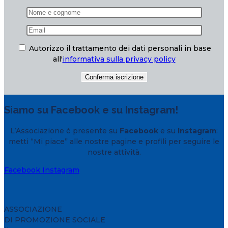
Autorizzo il trattamento dei dati personali in base
all'
informativa sulla privacy policy
Siamo su Facebook e su Instagram!
L’Associazione è presente su
Facebook
e su
Instagram
:
metti “Mi piace” alle nostre pagine e profili per seguire le
nostre attività.
Facebook
Instagram
ASSOCIAZIONE
DI PROMOZIONE SOCIALE