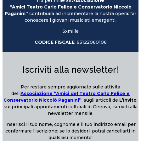
Il 5 per mille all’
Associazione
“Amici Teatro Carlo Felice e Conservatorio Niccolò
Paganini”
contribuirà ad incrementare la nostra opera: far
conoscere i giovani musicisti emergenti.
5xmille
CODICE FISCALE
: 95122060106
Iscriviti alla newsletter!
Per restare sempre aggiornato sulle attività
dell’
Associazione “Amici del Teatro Carlo Felice e
Conservatorio Niccolò Paganini”
, sugli articoli de
L’Invito
,
sui principali appuntamenti culturali di Genova, iscriviti alla
newsletter mensile.
Inserisci il tuo nome, cognome e il tuo indirizzo email per
confermare l’iscrizione; se lo desideri, potrai cancellarti in
qualsiasi momento!