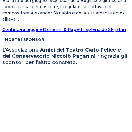
Era la fine del giugno 1905, quando a Bogliasco giunse una
coppia russa, per così dire, irregolare: si trattava del
compositore Alexander Skrjabin e della sua amante ed ex
allieva…
Continua a leggere
Damerini & Rapetti: splendido Skrjabin
I NOSTRI SPONSOR
L’Associazione
Amici del Teatro Carlo Felice e
del Conservatorio Niccolò Paganini
ringrazia gli
sponsor per l’aiuto concreto.