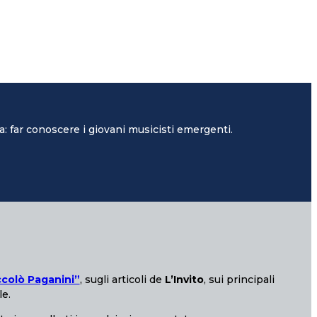
: far conoscere i giovani musicisti emergenti.
ccolò Paganini”
, sugli articoli de
L’Invito
, sui principali
le.