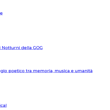
le
i Notturni della GOG
ggio poetico tra memoria, musica e umanità
ical