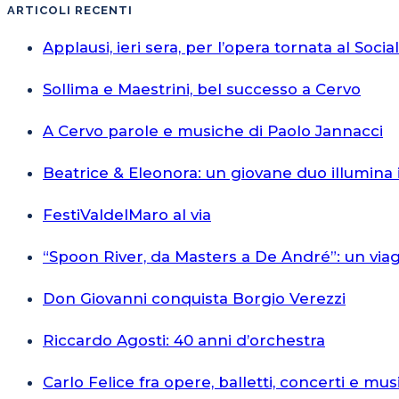
ARTICOLI RECENTI
Applausi, ieri sera, per l’opera tornata al Socia
Sollima e Maestrini, bel successo a Cervo
A Cervo parole e musiche di Paolo Jannacci
Beatrice & Eleonora: un giovane duo illumina 
FestiValdelMaro al via
“Spoon River, da Masters a De André”: un via
Don Giovanni conquista Borgio Verezzi
Riccardo Agosti: 40 anni d’orchestra
Carlo Felice fra opere, balletti, concerti e mus