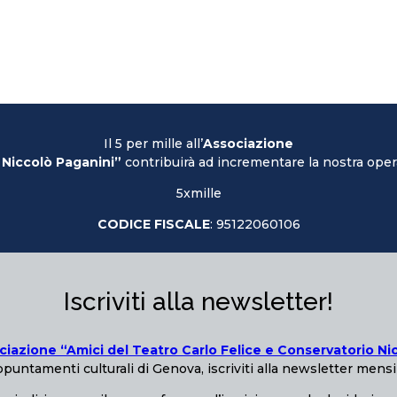
Il 5 per mille all’
Associazione
 Niccolò Paganini”
contribuirà ad incrementare la nostra opera
5xmille
CODICE FISCALE
: 95122060106
Iscriviti alla newsletter!
ciazione “Amici del Teatro Carlo Felice e Conservatorio Ni
puntamenti culturali di Genova, iscriviti alla newsletter mensi