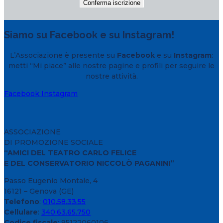
Siamo su Facebook e su Instagram!
L’Associazione è presente su
Facebook
e su
Instagram
:
metti “Mi piace” alle nostre pagine e profili per seguire le
nostre attività.
Facebook
Instagram
ASSOCIAZIONE
DI PROMOZIONE SOCIALE
“AMICI DEL TEATRO CARLO FELICE
E DEL CONSERVATORIO NICCOLÒ PAGANINI”
Passo Eugenio Montale, 4
16121 – Genova (GE)
Telefono
:
010.58.33.55
Cellulare
:
340.63.65.750
Codice fiscale
: 95122060106