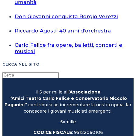
umanità
Don Giovanni conquista Borgio Verezzi
Riccardo Agosti: 40 anni d’orchestra
Carlo Felice fra opere, balletti, concerti e
musical
CERCA NEL SITO
Il 5 per mille all’
Associazione
“Amici Teatro Carlo Felice e Conservatorio Niccolò
Paganini”
contribuirà ad incrementare la nostra opera: far
conoscere i giovani musicisti emergenti.
5xmille
CODICE FISCALE
: 95122060106