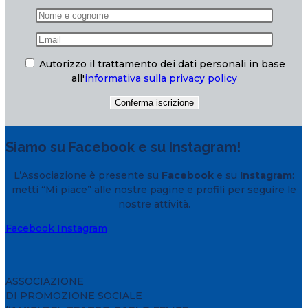
Autorizzo il trattamento dei dati personali in base
all'
informativa sulla privacy policy
Siamo su Facebook e su Instagram!
L’Associazione è presente su
Facebook
e su
Instagram
:
metti “Mi piace” alle nostre pagine e profili per seguire le
nostre attività.
Facebook
Instagram
ASSOCIAZIONE
DI PROMOZIONE SOCIALE