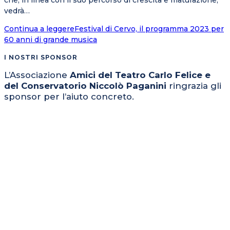
che, in linea con il suo percorso di crescita e maturazione,
vedrà…
Continua a leggere
Festival di Cervo, il programma 2023 per
60 anni di grande musica
I NOSTRI SPONSOR
L’Associazione
Amici del Teatro Carlo Felice e
del Conservatorio Niccolò Paganini
ringrazia gli
sponsor per l’aiuto concreto.