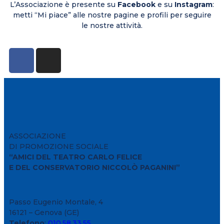
L’Associazione è presente su
Facebook
e su
Instagram
:
metti “Mi piace” alle nostre pagine e profili per seguire
le nostre attività.
ASSOCIAZIONE
DI PROMOZIONE SOCIALE
“AMICI DEL TEATRO CARLO FELICE
E DEL CONSERVATORIO NICCOLÒ PAGANINI”
Passo Eugenio Montale, 4
16121 – Genova (GE)
Telefono
:
010.58.33.55