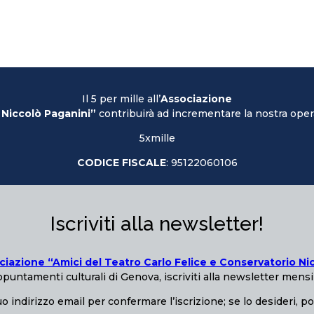
Il 5 per mille all’
Associazione
 Niccolò Paganini”
contribuirà ad incrementare la nostra opera
5xmille
CODICE FISCALE
: 95122060106
Iscriviti alla newsletter!
ciazione “Amici del Teatro Carlo Felice e Conservatorio Ni
puntamenti culturali di Genova, iscriviti alla newsletter mensi
o indirizzo email per confermare l’iscrizione; se lo desideri, p