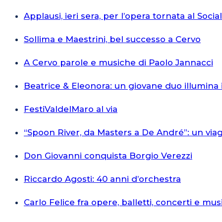
Applausi, ieri sera, per l’opera tornata al Socia
Sollima e Maestrini, bel successo a Cervo
A Cervo parole e musiche di Paolo Jannacci
Beatrice & Eleonora: un giovane duo illumina 
FestiValdelMaro al via
“Spoon River, da Masters a De André”: un via
Don Giovanni conquista Borgio Verezzi
Riccardo Agosti: 40 anni d’orchestra
Carlo Felice fra opere, balletti, concerti e mus