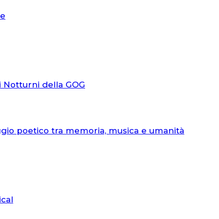
le
i Notturni della GOG
ggio poetico tra memoria, musica e umanità
ical