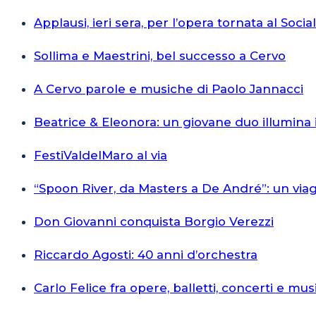
Applausi, ieri sera, per l’opera tornata al Socia
Sollima e Maestrini, bel successo a Cervo
A Cervo parole e musiche di Paolo Jannacci
Beatrice & Eleonora: un giovane duo illumina 
FestiValdelMaro al via
“Spoon River, da Masters a De André”: un via
Don Giovanni conquista Borgio Verezzi
Riccardo Agosti: 40 anni d’orchestra
Carlo Felice fra opere, balletti, concerti e mus