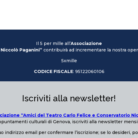
Il 5 per mille all’
Associazione
 Niccolò Paganini”
contribuirà ad incrementare la nostra opera
5xmille
CODICE FISCALE
: 95122060106
Iscriviti alla newsletter!
ciazione “Amici del Teatro Carlo Felice e Conservatorio Ni
puntamenti culturali di Genova, iscriviti alla newsletter mensi
o indirizzo email per confermare l’iscrizione; se lo desideri, p