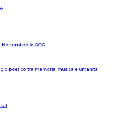
le
i Notturni della GOG
ggio poetico tra memoria, musica e umanità
ical