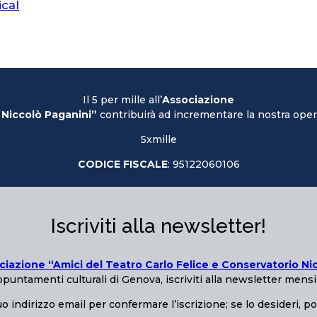
ical
Il 5 per mille all’
Associazione
 Niccolò Paganini”
contribuirà ad incrementare la nostra opera
5xmille
CODICE FISCALE
: 95122060106
Iscriviti alla newsletter!
ciazione “Amici del Teatro Carlo Felice e Conservatorio Ni
puntamenti culturali di Genova, iscriviti alla newsletter mensi
o indirizzo email per confermare l’iscrizione; se lo desideri, p