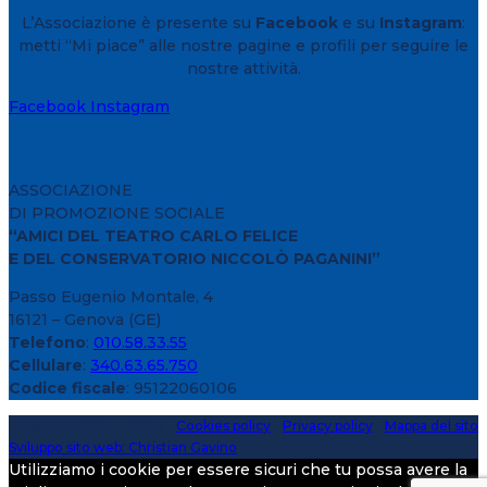
L’Associazione è presente su
Facebook
e su
Instagram
:
metti “Mi piace” alle nostre pagine e profili per seguire le
nostre attività.
Facebook
Instagram
ASSOCIAZIONE
DI PROMOZIONE SOCIALE
“AMICI DEL TEATRO CARLO FELICE
E DEL CONSERVATORIO NICCOLÒ PAGANINI”
Passo Eugenio Montale, 4
16121 – Genova (GE)
Telefono
:
010.58.33.55
Cellulare
:
340.63.65.750
Codice fiscale
: 95122060106
Copyright 2020 > 2026 -
Cookies policy
-
Privacy policy
-
Mappa del sito
Sviluppo sito web: Christian Gavino
Utilizziamo i cookie per essere sicuri che tu possa avere la