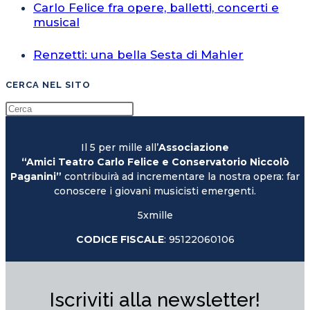
Carlo Felice fra opere, balletti, concerti e
musical
Renzetti: una bella Sesta di Mahler
CERCA NEL SITO
Il 5 per mille all’
Associazione
“Amici Teatro Carlo Felice e Conservatorio Niccolò
Paganini”
contribuirà ad incrementare la nostra opera: far
conoscere i giovani musicisti emergenti.
5xmille
CODICE FISCALE
: 95122060106
Iscriviti alla newsletter!