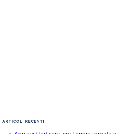
ARTICOLI RECENTI
Applausi, ieri sera, per l’opera tornata al