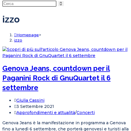
la
ricerca
sul
izzo
sito
web
Homepage
>
izzo
Genova Jeans, countdown per il
Paganini Rock di GnuQuartet il 6
settembre
Autore
Giulia Cassini
dell'articolo:
Articolo
3 Settembre 2021
pubblicato:
Categoria
Approfondimenti e attualità
/
Concerti
dell'articolo:
Genova Jeans è la manifestazione in programma a Genova
fino a lunedì 6 settembre, che porterà genovesi e turisti alla