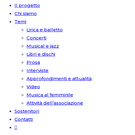
Il progetto
Chi siamo
Temi
sul
Lirica e balletto
Concerti
Musical e jazz
Libri e dischi
sito
Prosa
Interviste
Approfondimenti e attualità
Video
web
Musica al femminile
Attività dell’associazione
Sostenitori
Contatti
Attiva/disattiva