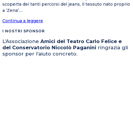
scoperta dei tanti percorsi del jeans, il tessuto nato proprio
a ‘Zena’.…
Genova
Continua a leggere
Jeans,
I NOSTRI SPONSOR
countdown
per
L’Associazione
Amici del Teatro Carlo Felice e
il
del Conservatorio Niccolò Paganini
ringrazia gli
Paganini
sponsor per l’aiuto concreto.
Rock
di
GnuQuartet
il
6
settembre