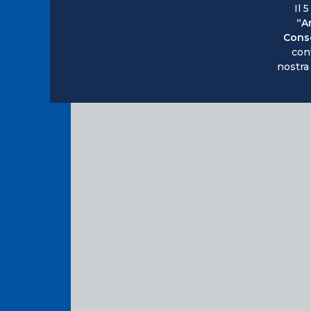
Il 5
“A
Conse
con
nostra