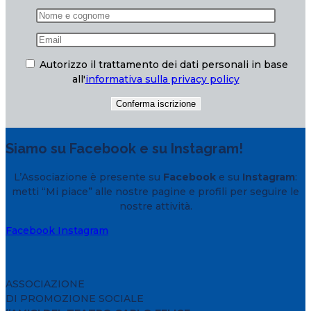
Autorizzo il trattamento dei dati personali in base
all'
informativa sulla privacy policy
Siamo su Facebook e su Instagram!
L’Associazione è presente su
Facebook
e su
Instagram
:
metti “Mi piace” alle nostre pagine e profili per seguire le
nostre attività.
Facebook
Instagram
ASSOCIAZIONE
DI PROMOZIONE SOCIALE