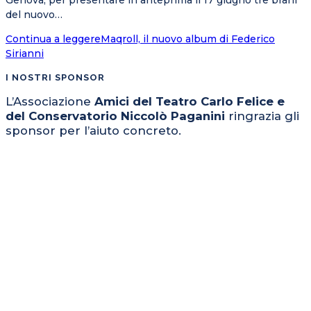
Genova, per presentare in anteprima il 17 giugno tre brani
del nuovo…
Continua a leggere
Maqroll, il nuovo album di Federico
Sirianni
I NOSTRI SPONSOR
L’Associazione
Amici del Teatro Carlo Felice e
del Conservatorio Niccolò Paganini
ringrazia gli
sponsor per l’aiuto concreto.