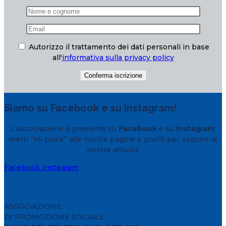
Autorizzo il trattamento dei dati personali in base
all'
informativa sulla privacy policy
Siamo su Facebook e su Instagram!
L’Associazione è presente su
Facebook
e su
Instagram
:
metti “Mi piace” alle nostre pagine e profili per seguire le
nostre attività.
Facebook
Instagram
ASSOCIAZIONE
DI PROMOZIONE SOCIALE