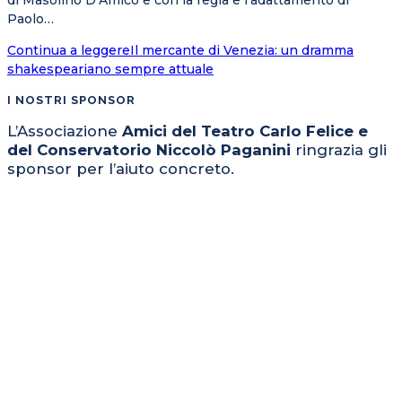
di Masolino D’Amico e con la regia e l’adattamento di
Paolo…
Continua a leggere
Il mercante di Venezia: un dramma
shakespeariano sempre attuale
I NOSTRI SPONSOR
L’Associazione
Amici del Teatro Carlo Felice e
del Conservatorio Niccolò Paganini
ringrazia gli
sponsor per l’aiuto concreto.