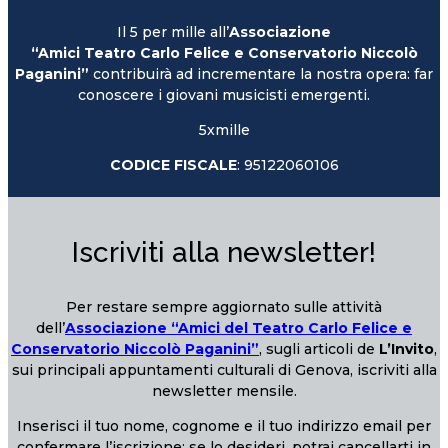
Il 5 per mille all’
Associazione
“Amici Teatro Carlo Felice e Conservatorio Niccolò
Paganini”
contribuirà ad incrementare la nostra opera: far
conoscere i giovani musicisti emergenti.
5xmille
CODICE FISCALE
: 95122060106
Iscriviti alla newsletter!
Per restare sempre aggiornato sulle attività
dell’
Associazione “Amici del Teatro Carlo Felice e
Conservatorio Niccolò Paganini”
, sugli articoli de
L’Invito
,
sui principali appuntamenti culturali di Genova, iscriviti alla
newsletter mensile.
Inserisci il tuo nome, cognome e il tuo indirizzo email per
confermare l’iscrizione; se lo desideri, potrai cancellarti in