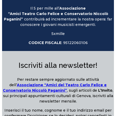
Il 5 per mille all’
Associazione
“Amici Teatro Carlo Felice e Conservatorio Niccolò
Paganini”
contribuirà ad incrementare la nostra opera: far
conoscere i giovani musicisti emergenti.
5xmille
CODICE FISCALE
: 95122060106
Iscriviti alla newsletter!
Per restare sempre aggiornato sulle attività
dell’
Associazione “Amici del Teatro Carlo Felice e
Conservatorio Niccolò Paganini”
, sugli articoli de
L’Invito
,
sui principali appuntamenti culturali di Genova, iscriviti alla
newsletter mensile.
Inserisci il tuo nome, cognome e il tuo indirizzo email per
confermare l’iscrizione; se lo desideri, potrai cancellarti in