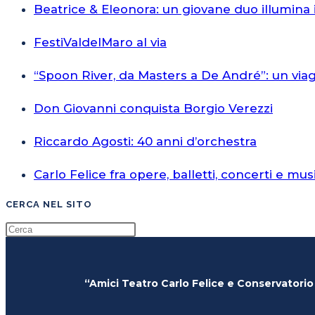
Beatrice & Eleonora: un giovane duo illumina 
FestiValdelMaro al via
“Spoon River, da Masters a De André”: un via
Don Giovanni conquista Borgio Verezzi
Riccardo Agosti: 40 anni d’orchestra
Carlo Felice fra opere, balletti, concerti e mus
CERCA NEL SITO
“Amici Teatro Carlo Felice e Conservatorio