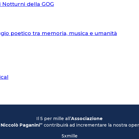
i Notturni della GOG
ggio poetico tra memoria, musica e umanità
ical
Il 5 per mille all’
Associazione
 Niccolò Paganini”
contribuirà ad incrementare la nostra opera
5xmille