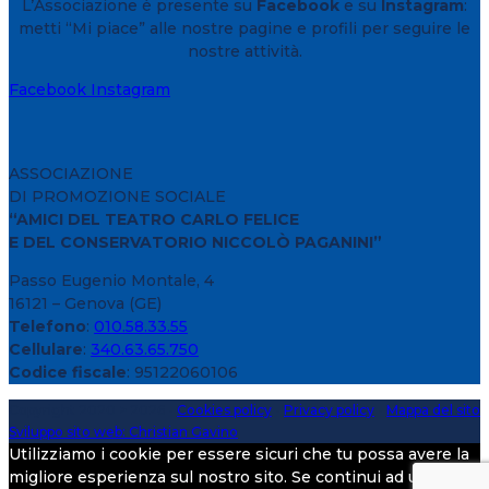
L’Associazione è presente su
Facebook
e su
Instagram
:
metti “Mi piace” alle nostre pagine e profili per seguire le
nostre attività.
Facebook
Instagram
ASSOCIAZIONE
DI PROMOZIONE SOCIALE
“AMICI DEL TEATRO CARLO FELICE
E DEL CONSERVATORIO NICCOLÒ PAGANINI”
Passo Eugenio Montale, 4
16121 – Genova (GE)
Telefono
:
010.58.33.55
Cellulare
:
340.63.65.750
Codice fiscale
: 95122060106
Copyright 2020 > 2026 -
Cookies policy
-
Privacy policy
-
Mappa del sito
Sviluppo sito web: Christian Gavino
Utilizziamo i cookie per essere sicuri che tu possa avere la
migliore esperienza sul nostro sito. Se continui ad utilizzare