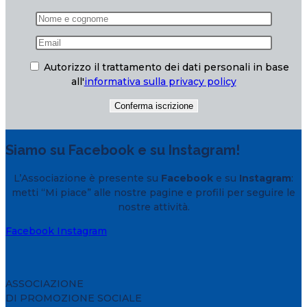
Autorizzo il trattamento dei dati personali in base
all'
informativa sulla privacy policy
Siamo su Facebook e su Instagram!
L’Associazione è presente su
Facebook
e su
Instagram
:
metti “Mi piace” alle nostre pagine e profili per seguire le
nostre attività.
Facebook
Instagram
ASSOCIAZIONE
DI PROMOZIONE SOCIALE