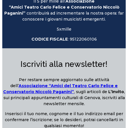
Il 5 per mille all’
Associazione
“Amici Teatro Carlo Felice e Conservatorio Niccolò
Paganini”
contribuirà ad incrementare la nostra opera: far
conoscere i giovani musicisti emergenti.
5xmille
CODICE FISCALE
: 95122060106
Iscriviti alla newsletter!
Per restare sempre aggiornato sulle attività
dell’
Associazione “Amici del Teatro Carlo Felice e
Conservatorio Niccolò Paganini”
, sugli articoli de
L’Invito
,
sui principali appuntamenti culturali di Genova, iscriviti alla
newsletter mensile.
Inserisci il tuo nome, cognome e il tuo indirizzo email per
confermare l’iscrizione; se lo desideri, potrai cancellarti in
qualsiasi momento!