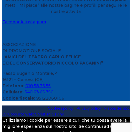
metti “Mi piace” alle nostre pagine e profili per seguire le
nostre attività.
Facebook
Instagram
ASSOCIAZIONE
DI PROMOZIONE SOCIALE
“AMICI DEL TEATRO CARLO FELICE
E DEL CONSERVATORIO NICCOLÒ PAGANINI”
Passo Eugenio Montale, 4
16121 – Genova (GE)
Telefono
:
010.58.33.55
Cellulare
:
340.63.65.750
Codice fiscale
: 95122060106
Copyright 2020 > 2026 -
Cookies policy
-
Privacy policy
-
Mappa del sito
Sviluppo sito web: Christian Gavino
Utilizziamo i cookie per essere sicuri che tu possa avere la
migliore esperienza sul nostro sito. Se continui ad utilizzare