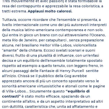
Très mouvementé et avec passion) è stata formidabile la
resa del contrappunto e apprezzabile la resa coloristica, a
tratti estrema.
Applausi molto calorosi.
Tuttavia, occorre ricordare che l’ensemble si presenta, a
livello internazionale come uno dei più autorevoli interpreti
della musica latino-americana contemporanea e non solo.
Qui entra in gioco un brano con cui attraversiamo l’Oceano,
meta Rio de Janeiro, per catapultarci , senza preparazione
alcuna, nel brasiliano Heitor Villa-Lobos, violoncellista
“amante” della chitarra. Eccoci svelati scenari e suoni
diversi, frutto di una pluralità di influenze, con un’enfasi
decisa e un equilibrio dell’ensemble totalmente spostato
rispetto ad esempio a quello tenuto, con leggero freno, in
alcuni passaggi delle Fantasie di Henry Purcell sentite
all’inizio. Chissà se il pubblico della Gog avrebbe
apprezzato ancora di più un concerto spostato verso le
sonorità americane virtuosistiche e atonali come le pagine
di Villa-Lobos… Sicuramente questo
“equilibrio di
contrasti”
è stato molto efficace, spaziando da un
continente all’altro, e da un aspetto interpretativo ad altri
con duttilità, caratteristica che, unita ad affiatamento e