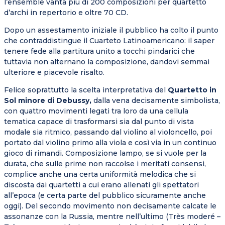
l’ensemble vanta più di 200 composizioni per quartetto
d’archi in repertorio e oltre 70 CD.
Dopo un assestamento iniziale il pubblico ha colto il punto
che contraddistingue il Cuarteto Latinoamericano: il saper
tenere fede alla partitura unito a tocchi pindarici che
tuttavia non alternano la composizione, dandovi semmai
ulteriore e piacevole risalto.
Felice soprattutto la scelta interpretativa del
Quartetto in
Sol minore di Debussy,
dalla vena decisamente simbolista,
con quattro movimenti legati tra loro da una cellula
tematica capace di trasformarsi sia dal punto di vista
modale sia ritmico, passando dal violino al violoncello, poi
portato dal violino primo alla viola e così via in un continuo
gioco di rimandi. Composizione lampo, se si vuole per la
durata, che sulle prime non raccolse i meritati consensi,
complice anche una certa uniformità melodica che si
discosta dai quartetti a cui erano allenati gli spettatori
all’epoca (e certa parte del pubblico sicuramente anche
oggi). Del secondo movimento non decisamente calcate le
assonanze con la Russia, mentre nell’ultimo (Très moderé –