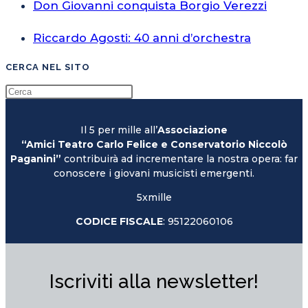
Don Giovanni conquista Borgio Verezzi
Riccardo Agosti: 40 anni d’orchestra
CERCA NEL SITO
Il 5 per mille all’
Associazione
“Amici Teatro Carlo Felice e Conservatorio Niccolò
Paganini”
contribuirà ad incrementare la nostra opera: far
conoscere i giovani musicisti emergenti.
5xmille
CODICE FISCALE
: 95122060106
Iscriviti alla newsletter!