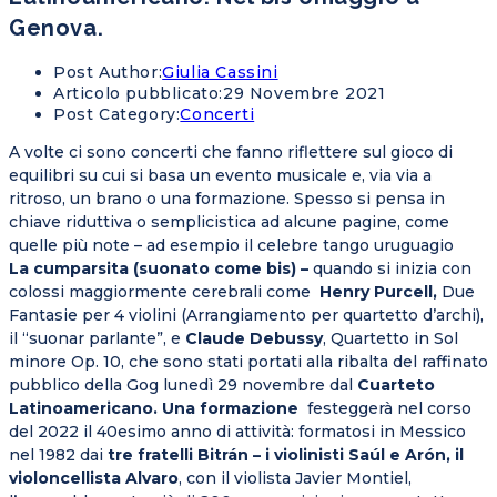
Genova.
Post Author:
Giulia Cassini
Articolo pubblicato:
29 Novembre 2021
Post Category:
Concerti
A volte ci sono concerti che fanno riflettere sul gioco di
equilibri su cui si basa un evento musicale e, via via a
ritroso, un brano o una formazione. Spesso si pensa in
chiave riduttiva o semplicistica ad alcune pagine, come
quelle più note – ad esempio il celebre tango uruguagio
La
cumparsita (suonato come bis) –
quando si inizia con
colossi maggiormente cerebrali come
Henry Purcell,
Due
Fantasie per 4 violini (Arrangiamento per quartetto d’archi),
il “suonar parlante”, e
Claude Debussy
, Quartetto in Sol
minore Op. 10, che sono stati portati alla ribalta del raffinato
pubblico della Gog lunedì 29 novembre dal
Cuarteto
Latinoamericano. Una formazione
festeggerà nel corso
del 2022 il 40esimo anno di attività: formatosi in Messico
nel 1982 dai
tre fratelli Bitrán – i violinisti Saúl e Arón, il
violoncellista Alvaro
, con il violista Javier Montiel,