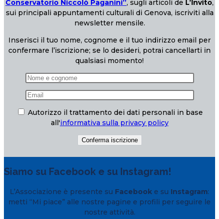
Conservatorio Niccolò Paganini”
, sugli articoli de
L’Invito
,
sui principali appuntamenti culturali di Genova, iscriviti alla
newsletter mensile.
Inserisci il tuo nome, cognome e il tuo indirizzo email per
confermare l’iscrizione; se lo desideri, potrai cancellarti in
qualsiasi momento!
Autorizzo il trattamento dei dati personali in base
all'
informativa sulla privacy policy
Siamo su Facebook e su Instagram!
L’Associazione è presente su
Facebook
e su
Instagram
:
metti “Mi piace” alle nostre pagine e profili per seguire le
nostre attività.