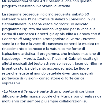
Musicamente/Arianna Art Ensemble) che con questo
progetto celebrano i vent
’
anni di attività.
La stagione prosegue il giorno seguente, sabato 30
settembre alle 17 nel Cortile di Palazzo Lomellino in via
Garibaldi
andr
à in scena
Verde Barocco
: un delicato
programma ispirato dal mondo vegetale per la voce e la
tiorba di Francesca Benetti, già applaudita a Genova con
Il
Concerto di
Margherita. Protagoniste di
Verde Barocco
sono la tiorba e la voce di Francesca Benetti, la musica tra
rinascimento e barocco e la natura come fonte di
ispirazione artistica. Il programma, che include musiche di
Kapsberger, Merula, Castoldi, Piccinini, Gabrieli, esalta gli
affetti musicali del testo attraverso i secoli, facendo rifiorire
la pratica storica del canto accompagnato. Le figure
retoriche legate al mondo vegetale diventano speciali
portavoce di «visioni» consolatorie di forte carica
espressiva.
«
La Voce e il Tempo
è parte di un progetto di continua
diffusione della musica vocale che Musicaround realizza da
molti anni con sempre più ampie collaborazioni sul