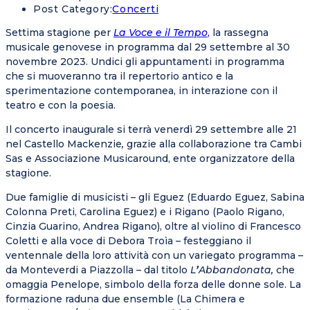
Post Category:
Concerti
Settima stagione per
La Voce e il Tempo
,
la rassegna
musicale genovese in programma dal 29 settembre al 30
novembre 2023. Undici gli appuntamenti in programma
che si muoveranno tra il repertorio antico e la
sperimentazione contemporanea, in interazione con il
teatro e con la poesia.
Il concerto inaugurale si terrà venerdì 29 settembre alle 21
nel Castello Mackenzie
,
grazie alla collaborazione tra Cambi
Sas e Associazione Musicaround, ente organizzatore della
stagione.
Due famiglie di musicisti – gli
Eguez
(Eduardo Eguez, Sabina
Colonna Preti, Carolina Eguez) e i Rigano (Paolo Rigano,
Cinzia Guarino, Andrea Rigano), oltre al violino di Francesco
Coletti e alla voce di Debora Troìa – festeggiano il
ventennale della loro attività con un variegato programma –
da Monteverdi a Piazzolla – dal titolo
L
’
Abbandonata,
che
omaggia Penelope, simbolo della forza delle donne sole. La
formazione raduna due ensemble (La Chimera e