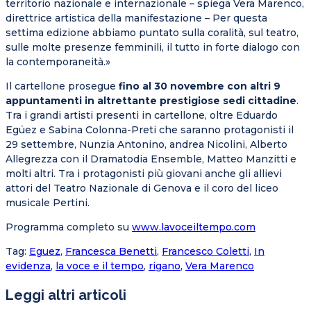
territorio nazionale e internazionale –
spiega
Vera Marenco,
direttrice artistica della manifestazione –
Per questa
settima edizione abbiamo puntato sulla coralità, sul teatro,
sulle molte presenze femminili, il tutto in forte dialogo con
la contemporaneità.»
Il cartellone prosegue
fino al 30 novembre con altri 9
appuntamenti in altrettante prestigiose sedi cittadine
.
Tra i grandi artisti presenti in cartellone, oltre Eduardo
Egüez e Sabina Colonna-Preti che saranno protagonisti il
29 settembre, Nunzia Antonino, andrea Nicolini, Alberto
Allegrezza con il Dramatodia Ensemble, Matteo Manzitti e
molti altri. Tra i protagonisti più giovani anche gli allievi
attori del Teatro Nazionale di Genova e il coro del liceo
musicale Pertini.
Programma completo su
www.lavoceiltempo.com
Tag
:
Eguez
,
Francesca Benetti
,
Francesco Coletti
,
In
evidenza
,
la voce e il tempo
,
rigano
,
Vera Marenco
Leggi altri articoli