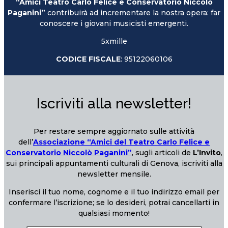
“Amici Teatro Carlo Felice e Conservatorio Niccolò
Paganini”
contribuirà ad incrementare la nostra opera: far
conoscere i giovani musicisti emergenti.
5xmille
CODICE FISCALE
: 95122060106
Iscriviti alla newsletter!
Per restare sempre aggiornato sulle attività
dell’
Associazione “Amici del Teatro Carlo Felice e
Conservatorio Niccolò Paganini”
, sugli articoli de
L’Invito
,
sui principali appuntamenti culturali di Genova, iscriviti alla
newsletter mensile.
Inserisci il tuo nome, cognome e il tuo indirizzo email per
confermare l’iscrizione; se lo desideri, potrai cancellarti in
qualsiasi momento!