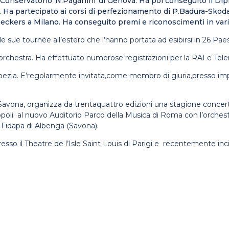
o il Conservatorio”N.Paganini”di Genova. Ha poi conseguito il 
lt. Ha partecipato ai corsi di perfezionamento di P.Badura-Sk
 Deckers a Milano. Ha conseguito premi e riconoscimenti in vari
le sue tournèe all’estero che l’hanno portata ad esibirsi in 26 Paes
orchestra. Ha effettuato numerose registrazioni per la RAI e Tel
pezia. E’regolarmente invitata,come membro di giuria,presso imp
avona, organizza da trentaquattro edizioni una stagione concerti
Sinopoli al nuovo Auditorio Parco della Musica di Roma con l’orche
 Fidapa di Albenga (Savona).
esso il Theatre de l’Isle Saint Louis di Parigi e recentemente inc