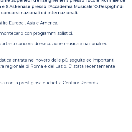
Diplome Superieur d’enseignement presso l’Ecole Normale de
oda e S.Askenase presso l’Accademia Musicale”O.Respighi”di
 concorsi nazionali ed internazionali.
i.fra Europa , Asia e America.
emontecarlo con programmi solistici.
ortanti concorsi di esecuzione musicale nazionali ed
stica entrata nel novero delle più seguite ed importanti
stra regionale di Roma e del Lazio. E’ stata recentemente
isa con la prestigiosa etichetta Centaur Records.