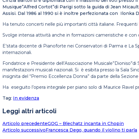
Cinzia Bartoli si è diplomata con il massimo dei voti press
Musique”Alfred Cortot”di Parigi sotto la guida di Jean Micau
Assisi. Dal 1986 al 1990 si è inoltre perfezionata con Ilonka
Ha tenuto concerti nelle più importanti città italiane. Frequenti 
Svolge intensa attività anche in formazioni cameristiche e con 
E’stata docente di Pianoforte nei Conservatori di Parma e La S
internazionali.
Fondatrice e Presidente dell’Associazione Musicale”Dioniso”di S
manifestazioni musicali nazionali. Si è esibita presso la Sala 
insignita del “Premio Eccellenza Donna” da parte della Sezione
Ha eseguito l’opera integrale per piano solo di Maurice Ravel pr
Tag
:
In evidenza
Leggi altri articoli
Articolo precedente
GOG – Blechatz incanta in Chopin
Articolo successivo
Francesca Dego, quando il violino ti parla