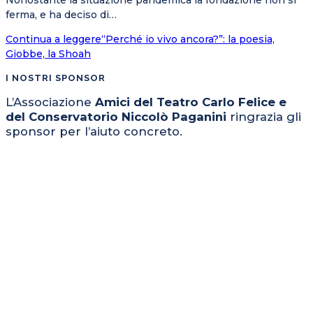
Nonostante la situazione pandemica la fondazione non si
ferma, e ha deciso di…
Continua a leggere
“Perché io vivo ancora?”: la poesia,
Giobbe, la Shoah
I NOSTRI SPONSOR
L’Associazione
Amici del Teatro Carlo Felice e
del Conservatorio Niccolò Paganini
ringrazia gli
sponsor per l’aiuto concreto.