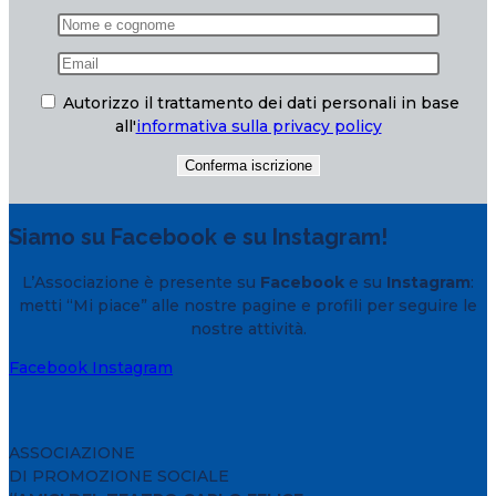
Autorizzo il trattamento dei dati personali in base
all'
informativa sulla privacy policy
Siamo su Facebook e su Instagram!
L’Associazione è presente su
Facebook
e su
Instagram
:
metti “Mi piace” alle nostre pagine e profili per seguire le
nostre attività.
Facebook
Instagram
ASSOCIAZIONE
DI PROMOZIONE SOCIALE