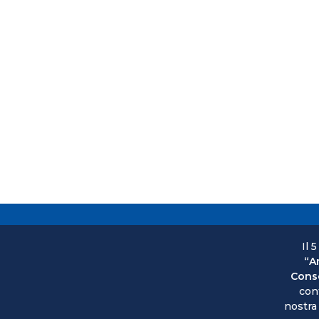
Il 5
“A
Conse
con
nostra