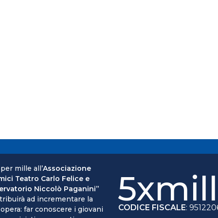
 per mille all’
Associazione
5xmil
mici Teatro Carlo Felice e
rvatorio Niccolò Paganini”
tribuirà ad incrementare la
CODICE FISCALE
: 95122
 opera: far conoscere i giovani