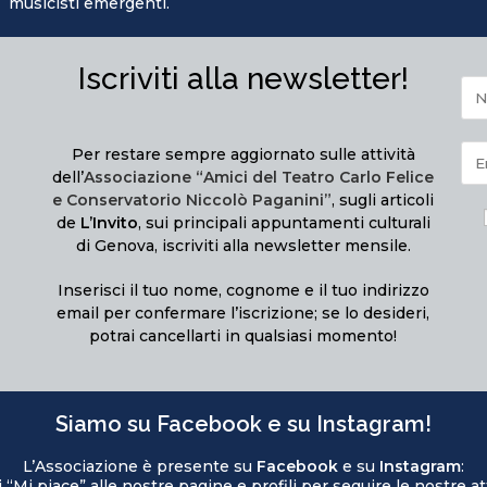
musicisti emergenti.
Iscriviti alla newsletter!
Per restare sempre aggiornato sulle attività
dell’
Associazione “Amici del Teatro Carlo Felice
e Conservatorio Niccolò Paganini”
, sugli articoli
de
L’Invito
, sui principali appuntamenti culturali
di Genova, iscriviti alla newsletter mensile.
Inserisci il tuo nome, cognome e il tuo indirizzo
email per confermare l’iscrizione; se lo desideri,
potrai cancellarti in qualsiasi momento!
Siamo su Facebook e su Instagram!
L’Associazione è presente su
Facebook
e su
Instagram
:
 “Mi piace” alle nostre pagine e profili per seguire le nostre att