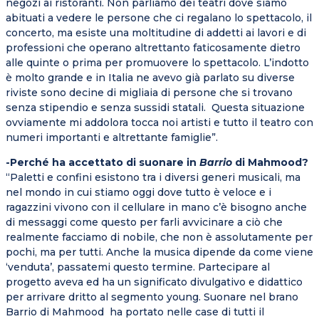
negozi ai ristoranti. Non parliamo dei teatri dove siamo
abituati a vedere le persone che ci regalano lo spettacolo, il
concerto, ma esiste una moltitudine di addetti ai lavori e di
professioni che operano altrettanto faticosamente dietro
alle quinte o prima per promuovere lo spettacolo. L’indotto
è molto grande e in Italia ne avevo già parlato su diverse
riviste sono decine di migliaia di persone che si trovano
senza stipendio e senza sussidi statali. Questa situazione
ovviamente mi addolora tocca noi artisti e tutto il teatro con
numeri importanti e altrettante famiglie”.
-Perché ha accettato di suonare in
Barrio
di Mahmood?
“Paletti e confini esistono tra i diversi generi musicali, ma
nel mondo in cui stiamo oggi dove tutto è veloce e i
ragazzini vivono con il cellulare in mano c’è bisogno anche
di messaggi come questo per farli avvicinare a ciò che
realmente facciamo di nobile, che non è assolutamente per
pochi, ma per tutti. Anche la musica dipende da come viene
‘venduta’, passatemi questo termine. Partecipare al
progetto aveva ed ha un significato divulgativo e didattico
per arrivare dritto al segmento young. Suonare nel brano
Barrio di Mahmood ha portato nelle case di tutti il