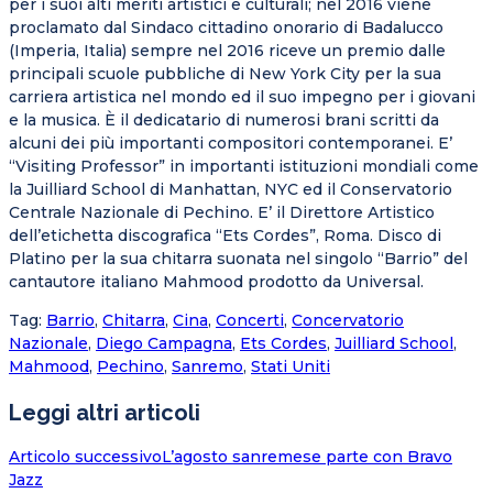
per i suoi alti meriti artistici e culturali; nel 2016 viene
proclamato dal Sindaco cittadino onorario di Badalucco
(Imperia, Italia) sempre nel 2016 riceve un premio dalle
principali scuole pubbliche di New York City per la sua
carriera artistica nel mondo ed il suo impegno per i giovani
e la musica. È il dedicatario di numerosi brani scritti da
alcuni dei più importanti compositori contemporanei. E’
“Visiting Professor” in importanti istituzioni mondiali come
la Juilliard School di Manhattan, NYC ed il Conservatorio
Centrale Nazionale di Pechino. E’ il Direttore Artistico
dell’etichetta discografica “Ets Cordes”, Roma. Disco di
Platino per la sua chitarra suonata nel singolo “Barrio” del
cantautore italiano Mahmood prodotto da Universal.
Tag
:
Barrio
,
Chitarra
,
Cina
,
Concerti
,
Concervatorio
Nazionale
,
Diego Campagna
,
Ets Cordes
,
Juilliard School
,
Mahmood
,
Pechino
,
Sanremo
,
Stati Uniti
Leggi altri articoli
Articolo successivo
L’agosto sanremese parte con Bravo
Jazz