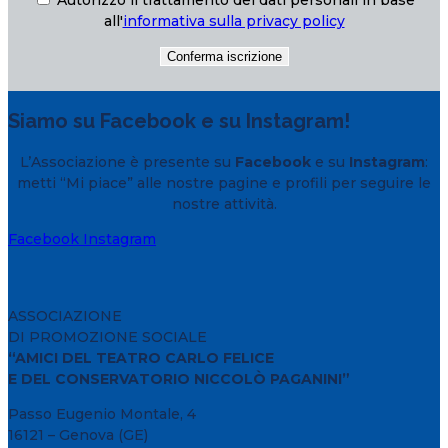
all'
informativa sulla privacy policy
Siamo su Facebook e su Instagram!
L’Associazione è presente su
Facebook
e su
Instagram
:
metti “Mi piace” alle nostre pagine e profili per seguire le
nostre attività.
Facebook
Instagram
ASSOCIAZIONE
DI PROMOZIONE SOCIALE
“AMICI DEL TEATRO CARLO FELICE
E DEL CONSERVATORIO NICCOLÒ PAGANINI”
Passo Eugenio Montale, 4
16121 – Genova (GE)