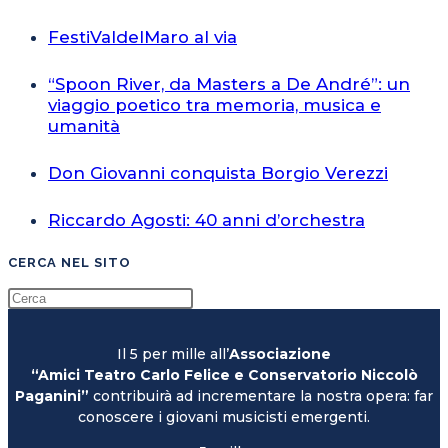
FestiValdelMaro al via
“Spoon River, da Masters a De André”: un
viaggio poetico tra memoria, musica e
umanità
Don Giovanni conquista Borgio Verezzi
Riccardo Agosti: 40 anni d’orchestra
CERCA NEL SITO
Il 5 per mille all’
Associazione
“Amici Teatro Carlo Felice e Conservatorio Niccolò
Paganini”
contribuirà ad incrementare la nostra opera: far
conoscere i giovani musicisti emergenti.