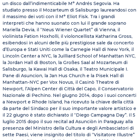
un disco dall’indimenticabile M° Andrés Segovia. Ha
studiato presso il Mozarteum di Salisburgo laureandosi con
il massimo dei voti con il M° Eliot Fisk. Tra i grandi
interpreti che hanno suonato con lui il grande soprano
Mariella Devia, il “Neus Wiener Quartet” di Vienna, il
violinista Fation Hoxholli, il violoncellista Katharina Gross,
esibendosi in alcuni delle più prestigiose sale da concerto
d’Europa e Stati Uniti come la Carnegie Hall di New York, il
Lincoln Center a NYC, la Juilliard School of Manhattan NYC,
la Jordan Hall di Boston, la Großes Saal al Mozarteum di
Salisburgo, la Kawai Hall di Osaka, il Teatro Municipale I.
Pane di Asuncion, la Jan Hus Church e la Pisek Hall di
Manhattan-NYC per Vox Novus, il Casinò Theatre di
Newport, l’Alpen Center di Città del Capo, il Conservatorio
Nazionale di Pechino. Nel giugno 2014, dopo i suoi concerti
a Newport e Rhode Island, ha ricevuto la chiave della città
da parte del Sindaco per il suo importante valore artistico e
il 22 giugno è stato dichiarato il “Diego Campagna Day”. Il 5
luglio 2015 dopo il suo recital ad Asunciòn in Paraguay alla
presenza del Ministro della Cultura e degli Ambasciatori di
sette Paesi, viene insignito del titolo di “Visitatore Illustre”