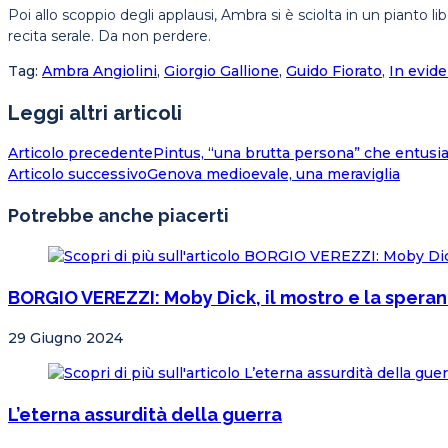
Poi allo scoppio degli applausi, Ambra si è sciolta in un pianto
recita serale. Da non perdere.
Tag
:
Ambra Angiolini
,
Giorgio Gallione
,
Guido Fiorato
,
In evid
Leggi altri articoli
Articolo precedente
Pintus, “una brutta persona” che entusi
Articolo successivo
Genova medioevale, una meraviglia
Potrebbe anche piacerti
BORGIO VEREZZI: Moby Dick, il mostro e la spera
29 Giugno 2024
L’eterna assurdità della guerra