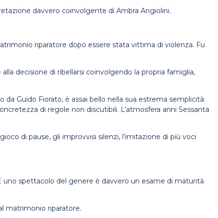
erpretazione davvero coinvolgente di Ambra Angiolini.
.
 matrimonio riparatore dopo essere stata vittima di violenza. Fu
alla decisione di ribellarsi coinvolgendo la propria famiglia,
 da Guido Fiorato, è assai bello nella sua estrema semplicità:
 concretezza di regole non discutibili. L’atmosfera anni Sessanta
ioco di pause, gli improvvisi silenzi, l’imitazione di più voci
a. E uno spettacolo del genere è davvero un esame di maturità
l matrimonio riparatore.