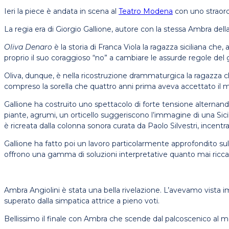
Ieri la piece è andata in scena al
Teatro Modena
con uno straordi
La regia era di Giorgio Gallione, autore con la stessa Ambra de
Oliva Denaro
è la storia di Franca Viola la ragazza siciliana che
proprio il suo coraggioso “no” a cambiare le assurde regole del 
Oliva, dunque, è nella ricostruzione drammaturgica la ragazza che r
compreso la sorella che quattro anni prima aveva accettato il m
Gallione ha costruito uno spettacolo di forte tensione alternand
piante, agrumi, un orticello suggeriscono l’immagine di una Sicil
è ricreata dalla colonna sonora curata da Paolo Silvestri, incentra
Gallione ha fatto poi un lavoro particolarmente approfondito sulla 
offrono una gamma di soluzioni interpretative quanto mai ricca
Ambra Angiolini è stata una bella rivelazione. L’avevamo vista 
superato dalla simpatica attrice a pieno voti.
Bellissimo il finale con Ambra che scende dal palcoscenico al 