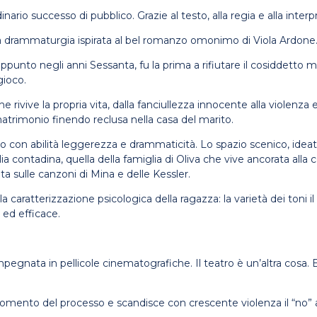
nario successo di pubblico. Grazie al testo, alla regia e alla int
lla drammaturgia ispirata al bel romanzo omonimo di Viola Ardone
, appunto negli anni Sessanta, fu la prima a rifiutare il cosiddetto
gioco.
ivive la propria vita, dalla fanciullezza innocente alla violenza e 
atrimonio finendo reclusa nella casa del marito.
o con abilità leggerezza e drammaticità. Lo spazio scenico, ideato
ia contadina, quella della famiglia di Oliva che vive ancorata alla
ta sulle canzoni di Mina e delle Kessler.
caratterizzazione psicologica della ragazza: la varietà dei toni il g
 ed efficace.
impegnata in pellicole cinematografiche. Il teatro è un’altra cos
momento del processo e scandisce con crescente violenza il “no” a