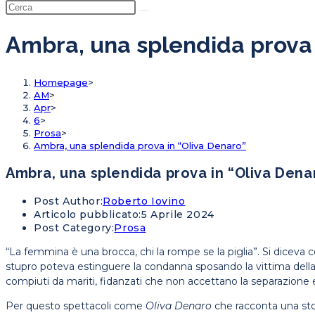
Ambra, una splendida prova 
Homepage
>
AM
>
Apr
>
6
>
Prosa
>
Ambra, una splendida prova in “Oliva Denaro”
Ambra, una splendida prova in “Oliva Dena
Post Author:
Roberto Iovino
Articolo pubblicato:
5 Aprile 2024
Post Category:
Prosa
“La femmina è una brocca, chi la rompe se la piglia”. Si diceva c
stupro poteva estinguere la condanna sposando la vittima della
compiuti da mariti, fidanzati che non accettano la separazione 
Per questo spettacoli come
Oliva Denaro
che racconta una sto