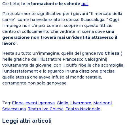
Cie Léto;
le informazioni e le schede
qui.
Particolarmente significativo per i giovani “Il mercato della
carne”, come ha evidenziato lo stesso Sciaccaluga: ” Oggi
l’impiego non c’è più, come si scopre in questo fittizio
centro di collocamento che vedrete in scena dove
una
generazione non troverà mai un’identità attraverso il
lavoro
“.
Resta su tutto un’immagine, quella del grande
Ivo Chiesa
(
nelle grafiche dell’illustratore Francesco Calcagnini)
volutamente da giovane, con il ciuffo ribelle che scompiglia
l’understatement e lo sguardo in una direzione precisa:
quella stessa che aveva infuso al mondo teatrale,
certamente non solo genovese.
Tag
:
Elena
,
eventi genova
,
Giglio
,
Livermore
,
Marinoni
,
Sciaccaluga
,
Teatro Ivo Chiesa
,
Teatro Nazionale
Leggi altri articoli