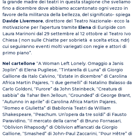
la grande madre dei teatri in questa stagione che sveliamo
fino a dicembre dove abbiamo accantonato ogni vezzo in
favore della militanza della bellezza, del significato- spiega
Davide Livermore
, direttore del Teatro Nazionale- ecco la
motivazione per l’apertura tramite
Elena
di Euripide con
Laura Marinoni dal 29 settembre al 12 ottobre al Teatro Ivo
Chiesa ( non sulle Chiatte per sobrietà e scelta etica, ndr)
cui seguiranno eventi molti variegati con regie e attori di
primo piano”.
Nel cartellone
“A Woman Left Lonely. Omaggio a Janis
Joplin” di Elena Pugliese, “Tintarella di Luna” di Giorgio
Gallione da Italo Calvino, “Estate in dicembre” di Carolina
Africa Martin Pajares, “I due gemelli” di Natalino Balasso da
Carlo Goldoni, “Furore” da John Steinbeck, “Creatura di
sabbia” da Tahar Ben Jelloun, “Grounded” di George Brant,
“Autunno in aprile” di Carolina Africa Martin Pajares,
“Romeo e Giulietta” di Babilonia Teatri da William
Shakespeare, “Peachum. Un’opera da tre soldi” di Fausto
Paravidino, “Il mercato della carne” di Bruno Fornasari,
“Oblivion Rhapsody” di Oblivion affiancati da Giorgio
Gallione, “Smashed” di John-Paul Zaccarini, “Pour Hêtre” di