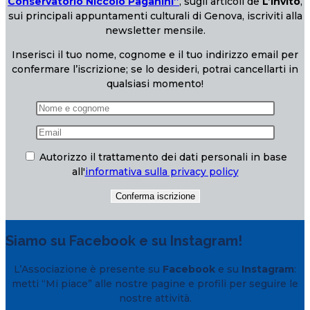
Conservatorio Niccolò Paganini”
, sugli articoli de
L’Invito
,
sui principali appuntamenti culturali di Genova, iscriviti alla
newsletter mensile.
Inserisci il tuo nome, cognome e il tuo indirizzo email per
confermare l’iscrizione; se lo desideri, potrai cancellarti in
qualsiasi momento!
Autorizzo il trattamento dei dati personali in base
all'
informativa sulla privacy policy
Siamo su Facebook e su Instagram!
L’Associazione è presente su
Facebook
e su
Instagram
:
metti “Mi piace” alle nostre pagine e profili per seguire le
nostre attività.