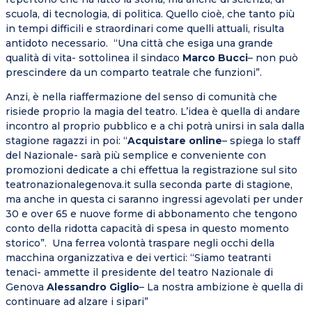
scuola, di tecnologia, di politica. Quello cioè, che tanto più
in tempi difficili e straordinari come quelli attuali, risulta
antidoto necessario. “Una città che esiga una grande
qualità di vita- sottolinea il sindaco
Marco Bucci
– non può
prescindere da un comparto teatrale che funzioni”.
Anzi, è nella riaffermazione del senso di comunità che
risiede proprio la magia del teatro. L’idea è quella di andare
incontro al proprio pubblico e a chi potrà unirsi in sala dalla
stagione ragazzi in poi: “
Acquistare online
– spiega lo staff
del Nazionale- sarà più semplice e conveniente con
promozioni dedicate a chi effettua la registrazione sul sito
teatronazionalegenova.it sulla seconda parte di stagione,
ma anche in questa ci saranno ingressi agevolati per under
30 e over 65 e nuove forme di abbonamento che tengono
conto della ridotta capacità di spesa in questo momento
storico”. Una ferrea volontà traspare negli occhi della
macchina organizzativa e dei vertici: “Siamo teatranti
tenaci- ammette il presidente del teatro Nazionale di
Genova
Alessandro Giglio
– La nostra ambizione è quella di
continuare ad alzare i sipari”