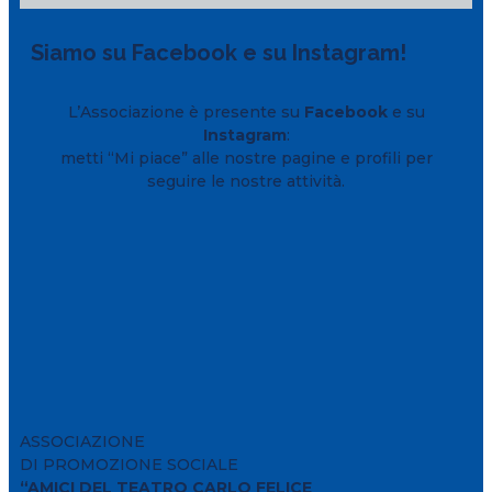
Siamo su Facebook e su Instagram!
L’Associazione è presente su
Facebook
e su
Instagram
:
metti “Mi piace” alle nostre pagine e profili per
seguire le nostre attività.
ASSOCIAZIONE
DI PROMOZIONE SOCIALE
“AMICI DEL TEATRO CARLO FELICE