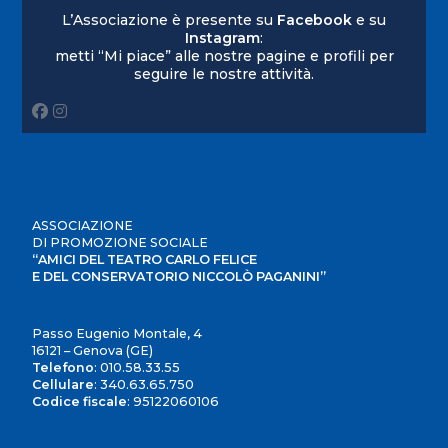
L’Associazione è presente su
Facebook
e su
Instagram
:
metti “Mi piace” alle nostre pagine e profili per
seguire le nostre attività.
ASSOCIAZIONE
DI PROMOZIONE SOCIALE
“AMICI DEL TEATRO CARLO FELICE
E DEL CONSERVATORIO NICCOLÒ PAGANINI”
Passo Eugenio Montale, 4
16121 – Genova (GE)
Telefono
:
010.58.33.55
Cellulare
:
340.63.65.750
Codice fiscale
: 95122060106