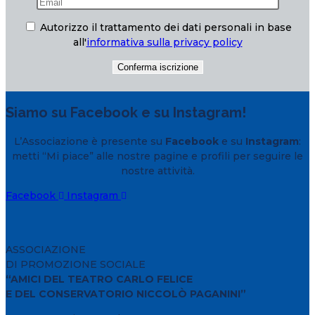
Autorizzo il trattamento dei dati personali in base
all'
informativa sulla privacy policy
Siamo su Facebook e su Instagram!
L’Associazione è presente su
Facebook
e su
Instagram
:
metti “Mi piace” alle nostre pagine e profili per seguire le
nostre attività.
Facebook
Instagram
ASSOCIAZIONE
DI PROMOZIONE SOCIALE
“AMICI DEL TEATRO CARLO FELICE
E DEL CONSERVATORIO NICCOLÒ PAGANINI”