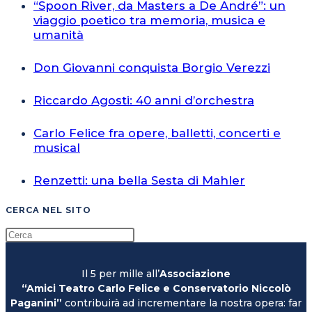
“Spoon River, da Masters a De André”: un
viaggio poetico tra memoria, musica e
umanità
Don Giovanni conquista Borgio Verezzi
Riccardo Agosti: 40 anni d’orchestra
Carlo Felice fra opere, balletti, concerti e
musical
Renzetti: una bella Sesta di Mahler
CERCA NEL SITO
Il 5 per mille all’
Associazione
“Amici Teatro Carlo Felice e Conservatorio Niccolò
Paganini”
contribuirà ad incrementare la nostra opera: far