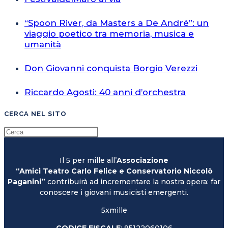
“Spoon River, da Masters a De André”: un
viaggio poetico tra memoria, musica e
umanità
Don Giovanni conquista Borgio Verezzi
Riccardo Agosti: 40 anni d’orchestra
CERCA NEL SITO
Il 5 per mille all’
Associazione
“Amici Teatro Carlo Felice e Conservatorio Niccolò
Paganini”
contribuirà ad incrementare la nostra opera: far
conoscere i giovani musicisti emergenti.
5xmille
CODICE FISCALE
: 95122060106