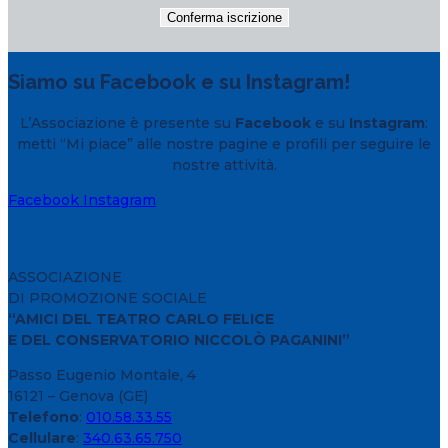
Siamo su Facebook e su Instagram!
L’Associazione è presente su
Facebook
e su
Instagram
:
metti “Mi piace” alle nostre pagine e profili per seguire le
nostre attività.
Facebook
Instagram
ASSOCIAZIONE
DI PROMOZIONE SOCIALE
“AMICI DEL TEATRO CARLO FELICE
E DEL CONSERVATORIO NICCOLÒ PAGANINI”
Passo Eugenio Montale, 4
16121 – Genova (GE)
Telefono
:
010.58.33.55
Cellulare
:
340.63.65.750