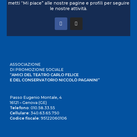
metti “Mi piace” alle nostre pagine e profili per seguire
le nostre attività.
ASSOCIAZIONE
DI PROMOZIONE SOCIALE
“AMICI DEL TEATRO CARLO FELICE
E DEL CONSERVATORIO NICCOLÒ PAGANINI”
Passo Eugenio Montale, 4
16121 – Genova (GE)
Telefono
:
010.58.33.55
Cellulare
:
340.63.65.750
Codice fiscale
: 95122060106